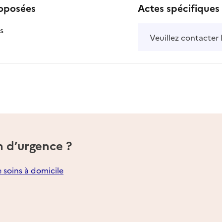
roposées
Actes spécifiques
isponible
on disponible
s
Veuillez contacter 
n d’urgence ?
e soins à domicile