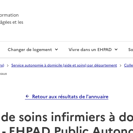
nformation
âgées et les
Changer de logement
Vivre dans un EHPAD
So
ns)
Service autonomie à domicile (aide et soins) par département
Colle
vaux
Retour aux résultats de l'annuaire
de soins infirmiers à d
 - EHPAD Public Auton