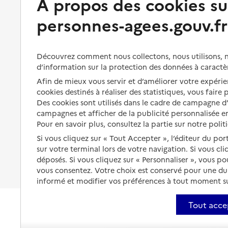
À propos des cookies su
et droits
Bénéficier de soins à domicile
personnes-agees.gouv.fr
Aménager son logement et
s'équiper
Aides financières
Préserver son autonomie et sa
Découvrez comment nous collectons, nous utilisons, no
Solutions d'accueil temporaire
santé
d’information sur la protection des données à caractè
Partager son logement
Afin de mieux vous servir et d’améliorer votre expérien
Organiser à l'avance sa propre
protection
cookies destinés à réaliser des statistiques, vous faire
Vivre à domicile avec une
Des cookies sont utilisés dans le cadre de campagne 
maladie ou un handicap
Les mesures de protection
campagnes et afficher de la publicité personnalisée en
Être hospitalisé
Pour en savoir plus, consultez la partie sur notre polit
Les obligations de la famille
Si vous cliquez sur « Tout Accepter », l’éditeur du por
Fin de vie à domicile
sur votre terminal lors de votre navigation. Si vous cl
À qui s’adresser ?
déposés. Si vous cliquez sur « Personnaliser », vous p
Les politiques du grand âge
vous consentez. Votre choix est conservé pour une d
informé et modifier vos préférences à tout moment sur
Tout acce