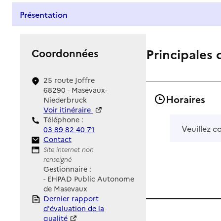
Présentation
Principales 
Coordonnées
25 route Joffre
68290 - Masevaux-
Horaires
Niederbruck
Voir itinéraire
Téléphone :
Veuillez c
03 89 82 40 71
Contact
Contact
Site Internet
Site internet non
renseigné
Gestionnaire :
- EHPAD Public Autonome
de Masevaux
Rapport HAS
Dernier rapport
d'évaluation de la
qualité