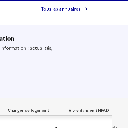
Tous les annuaires
ation
information : actualités,
Changer de logement
Vivre dans un EHPAD
Les questions à se poser
Les différents établissements