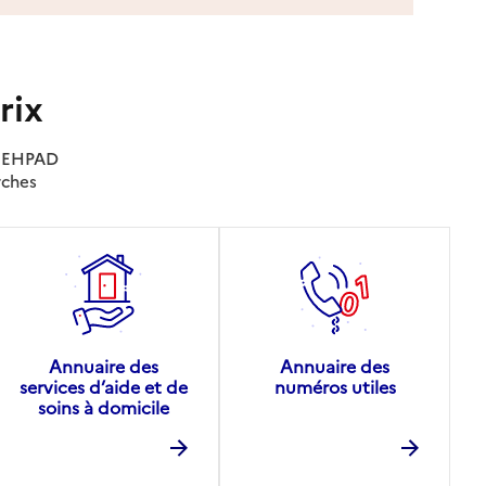
rix
es EHPAD
rches
Annuaire des
Annuaire des
services d’aide et de
numéros utiles
soins à domicile