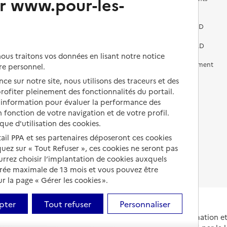
r www.pour-les-
médicalisés
Vivre dans une résidence avec
services pour seniors
Préparer l'entrée en EHPAD
Vivre chez un proche
Aides financières en EHPAD
us traitons vos données en lisant notre notice
Vivre en accueil familial
Prévention, accompagnement
re personnel.
et soins
ce sur notre site, nous utilisons des traceurs et des
Autres solutions de logement
 profiter pleinement des fonctionnalités du portail.
Comprendre les prix en
EHPAD
d’information pour évaluer la performance des
 fonction de votre navigation et de votre profil.
Droits en EHPAD
ique d'utilisation des cookies.
tail PPA et ses partenaires déposeront ces cookies
Fin de vie en EHPAD
iquez sur « Tout Refuser », ces cookies ne seront pas
ourrez choisir l’implantation de cookies auxquels
urée maximale de 13 mois et vous pouvez être
 la page « Gérer les cookies ».
pter
Tout refuser
Personnaliser
Portail national d'information 