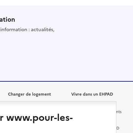
ation
information : actualités,
Changer de logement
Vivre dans un EHPAD
Les questions à se poser
Les différents établissements
r www.pour-les-
médicalisés
Vivre dans une résidence avec
services pour seniors
Préparer l'entrée en EHPAD