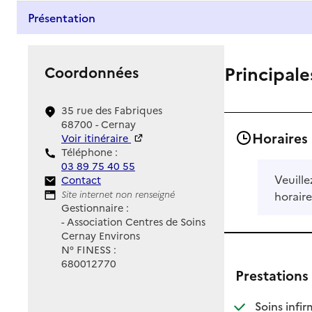
Présentation
Principale
Coordonnées
35 rue des Fabriques
68700 - Cernay
Horaires
Voir itinéraire
Téléphone :
03 89 75 40 55
Veuille
Contact
Contact
Site Internet
Site internet non renseigné
horaire
Gestionnaire :
- Association Centres de Soins
Cernay Environs
N° FINESS :
680012770
Prestations
Soins infir