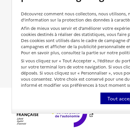
Aides financières
Préserver son autonomie et sa
Solutions d'accueil temporaire
Découvrez comment nous collectons, nous utilisons, no
santé
d’information sur la protection des données à caractè
Partager son logement
Organiser à l'avance sa propre
Afin de mieux vous servir et d’améliorer votre expérien
protection
cookies destinés à réaliser des statistiques, vous faire
Vivre à domicile avec une
maladie ou un handicap
Des cookies sont utilisés dans le cadre de campagne 
Les mesures de protection
campagnes et afficher de la publicité personnalisée en
Être hospitalisé
Pour en savoir plus, consultez la partie sur notre polit
Les obligations de la famille
Si vous cliquez sur « Tout Accepter », l’éditeur du por
Fin de vie à domicile
À qui s’adresser ?
sur votre terminal lors de votre navigation. Si vous cl
déposés. Si vous cliquez sur « Personnaliser », vous p
Les politiques du grand âge
vous consentez. Votre choix est conservé pour une d
informé et modifier vos préférences à tout moment sur
Tout acce