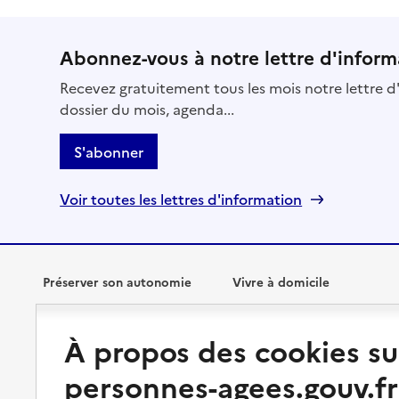
Abonnez-vous à notre lettre d'inform
Recevez gratuitement tous les mois notre lettre d'
dossier du mois, agenda...
S'abonner
Voir toutes les lettres d'information
Préserver son autonomie
Vivre à domicile
Perte d'autonomie : évaluation
Bénéficier d'aide à domicile
À propos des cookies su
et droits
Bénéficier de soins à domicile
personnes-agees.gouv.fr
Aménager son logement et
s'équiper