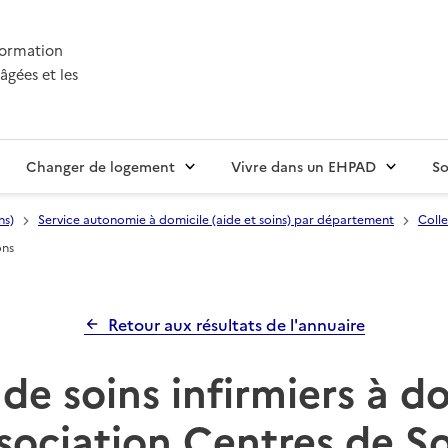
nformation
âgées et les
Changer de logement
Vivre dans un EHPAD
So
ns)
Service autonomie à domicile (aide et soins) par département
Colle
ons
Retour aux résultats de l'annuaire
de soins infirmiers à d
sociation Centres de S