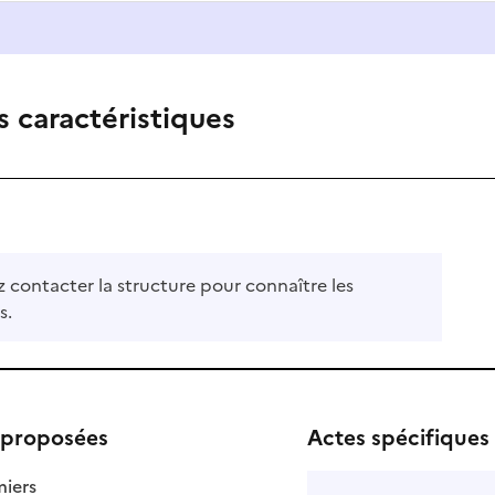
s caractéristiques
z contacter la structure pour connaître les
s.
 proposées
Actes spécifiques
: disponible
: non disponible
miers