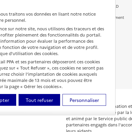
Vivre chez un proche
Aides financières en EHPAD
us traitons vos données en lisant notre notice
Vivre en accueil familial
Prévention, accompagnement
re personnel.
et soins
ce sur notre site, nous utilisons des traceurs et des
Autres solutions de logement
Comprendre les prix en
 profiter pleinement des fonctionnalités du portail.
EHPAD
d’information pour évaluer la performance des
 fonction de votre navigation et de votre profil.
Droits en EHPAD
ique d'utilisation des cookies.
Fin de vie en EHPAD
tail PPA et ses partenaires déposeront ces cookies
iquez sur « Tout Refuser », ces cookies ne seront pas
ourrez choisir l’implantation de cookies auxquels
urée maximale de 13 mois et vous pouvez être
 la page « Gérer les cookies ».
pter
Tout refuser
Personnaliser
Portail national d'information 
et de leurs proches, créé par la l
et animé par le Service public 
partenaires engagés dans l'acc
leurs aidants.