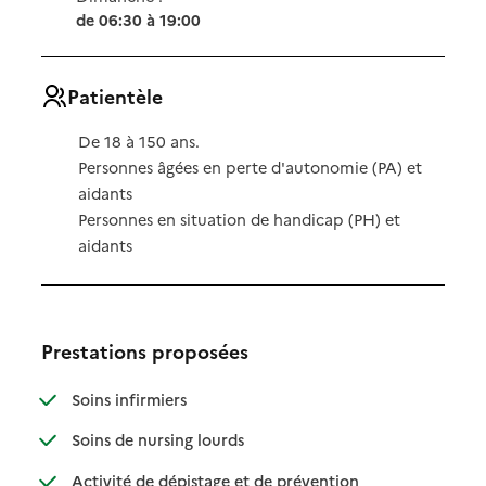
de 06:30 à 19:00
Patientèle
De 18 à 150 ans.
Personnes âgées en perte d'autonomie (PA) et
aidants
Personnes en situation de handicap (PH) et
aidants
Prestations proposées
: disponible
: non disponible
Soins infirmiers
: disponible
: non disponible
Soins de nursing lourds
: disponible
: non disponible
Activité de dépistage et de prévention