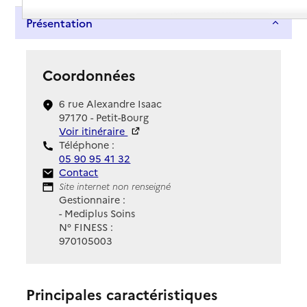
Présentation
Coordonnées
6 rue Alexandre Isaac
97170 - Petit-Bourg
Voir itinéraire
Téléphone :
05 90 95 41 32
Contact
Contact
Site Internet
Site internet non renseigné
Gestionnaire :
- Mediplus Soins
N° FINESS :
970105003
Principales caractéristiques