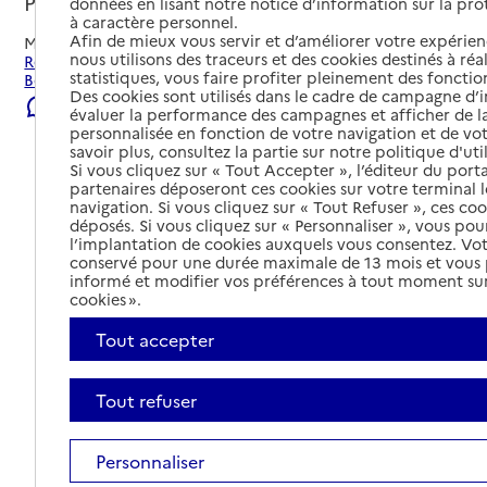
Petit-Bourg, GUADELOUPE
données en lisant notre notice d’information sur la pr
à caractère personnel.
Afin de mieux vous servir et d’améliorer votre expérienc
Mis à jour le
09/08/2026
nous utilisons des traceurs et des cookies destinés à réal
Rechercher les établissements et services autour de Petit-
statistiques, vous faire profiter pleinement des fonction
Bourg.
Des cookies sont utilisés dans le cadre de campagne d
Signaler une erreur
évaluer la performance des campagnes et afficher de la
personnalisée en fonction de votre navigation et de vot
savoir plus, consultez la partie sur notre politique d'uti
Si vous cliquez sur « Tout Accepter », l’éditeur du porta
partenaires déposeront ces cookies sur votre terminal l
navigation. Si vous cliquez sur « Tout Refuser », ces co
déposés. Si vous cliquez sur « Personnaliser », vous pou
l’implantation de cookies auxquels vous consentez. Vot
conservé pour une durée maximale de 13 mois et vous
informé et modifier vos préférences à tout moment sur
cookies ».
Tout accepter
Tout refuser
Tout déplier
Personnaliser