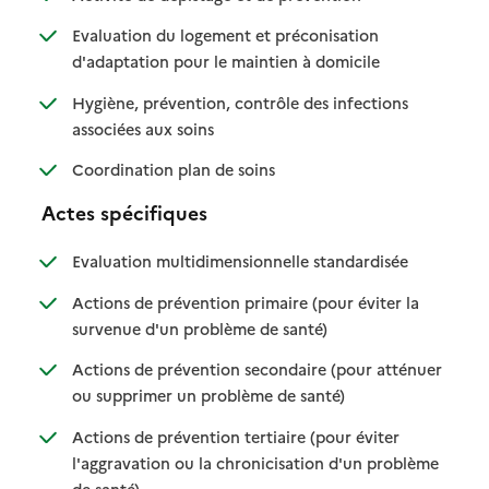
Evaluation du logement et préconisation
: disponible
: non disponible
d'adaptation pour le maintien à domicile
Hygiène, prévention, contrôle des infections
: disponible
: non disponible
associées aux soins
: disponible
: non disponible
Coordination plan de soins
Actes spécifiques
: disponible
: non disponib
Evaluation multidimensionnelle standardisée
Actions de prévention primaire (pour éviter la
: disponible
: non disponible
survenue d'un problème de santé)
Actions de prévention secondaire (pour atténuer
: disponible
: non disponible
ou supprimer un problème de santé)
Actions de prévention tertiaire (pour éviter
l'aggravation ou la chronicisation d'un problème
: disponible
: non disponible
de santé)