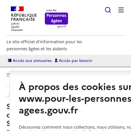
RÉPUBLIQUE
FRANÇAISE
Le site officiel d'information pour les
personnes âgées et les aidants
Accès aux annuaires
Accès par besoin
Voir le fil d’Ariane
À propos des cookies su
Retour aux résultats de l'annuaire
www.pour-les-personnes
Service de soins infirmiers à
agees.gouv.fr
domicile – SSIAD - Mediplus
Soins
Découvrez comment nous collectons, nous utilisons, no