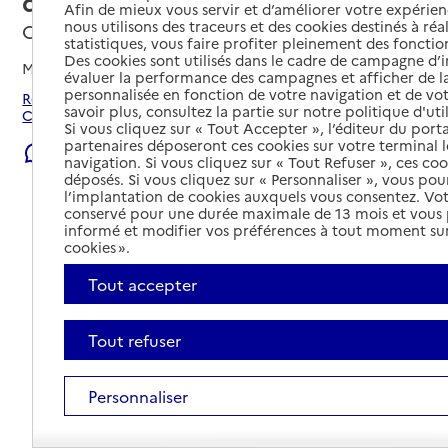
d'actions sociales
Afin de mieux vous servir et d’améliorer votre expérienc
nous utilisons des traceurs et des cookies destinés à réal
Cenon, GIRONDE
statistiques, vous faire profiter pleinement des fonction
Des cookies sont utilisés dans le cadre de campagne d
Mis à jour le
22/07/2026
évaluer la performance des campagnes et afficher de la
personnalisée en fonction de votre navigation et de vot
Rechercher les établissements et services autour de
savoir plus, consultez la partie sur notre politique d'uti
Cenon.
Si vous cliquez sur « Tout Accepter », l’éditeur du porta
partenaires déposeront ces cookies sur votre terminal l
Signaler une erreur
navigation. Si vous cliquez sur « Tout Refuser », ces co
déposés. Si vous cliquez sur « Personnaliser », vous pou
l’implantation de cookies auxquels vous consentez. Vot
conservé pour une durée maximale de 13 mois et vous
informé et modifier vos préférences à tout moment sur
cookies ».
Tout accepter
Tout refuser
Personnaliser
Tout déplier