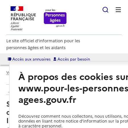
RÉPUBLIQUE
FRANÇAISE
Le site officiel d'information pour les
personnes âgées et les aidants
Accès aux annuaires
Accès par besoin
À propos des cookies su
Voir le fil d’Ariane
www.pour-les-personnes
Retour aux résultats de l'annuaire
agees.gouv.fr
Service de soins infirmiers à
domicile – SSIAD - Syndicat
Découvrez comment nous collectons, nous utilisons, no
Intercommunal de Gestion
données en lisant notre notice d’information sur la pr
à caractère personnel.