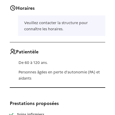
Horaires
Veuillez contacter la structure pour
connaître les horaires.
Patientèle
De 60 à 120 ans.
Personnes âgées en perte d'autonomie (PA) et
aidants
Prestations proposées
: disponible
: non disponible
Soins infirmiers