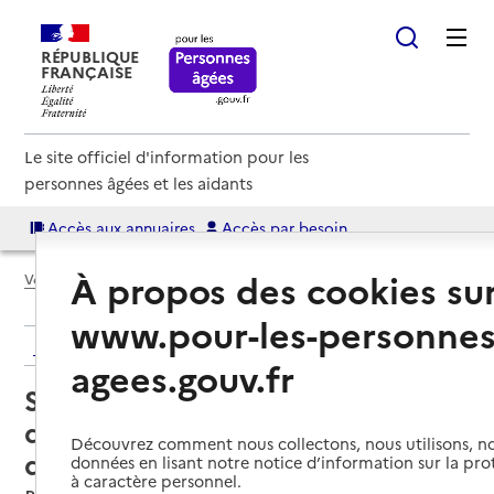
RÉPUBLIQUE
FRANÇAISE
Le site officiel d'information pour les
personnes âgées et les aidants
Accès aux annuaires
Accès par besoin
À propos des cookies su
Voir le fil d’Ariane
www.pour-les-personnes
Retour aux résultats de l'annuaire
agees.gouv.fr
Service de soins infirmiers à
domicile – SSIAD - GCSMS Porte
Découvrez comment nous collectons, nous utilisons, no
du Médoc
données en lisant notre notice d’information sur la pr
à caractère personnel.