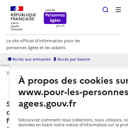
RÉPUBLIQUE
FRANÇAISE
Le site officiel d'information pour les
personnes âgées et les aidants
Accès aux annuaires
Accès par besoin
Voir le fil d’Ariane
À propos des cookies su
www.pour-les-personnes
Retour aux résultats de l'annuaire
agees.gouv.fr
Service de soins infirmiers à
domicile – SSIAD - Croix-Rouge
française
Découvrez comment nous collectons, nous utilisons, no
données en lisant notre notice d’information sur la pr