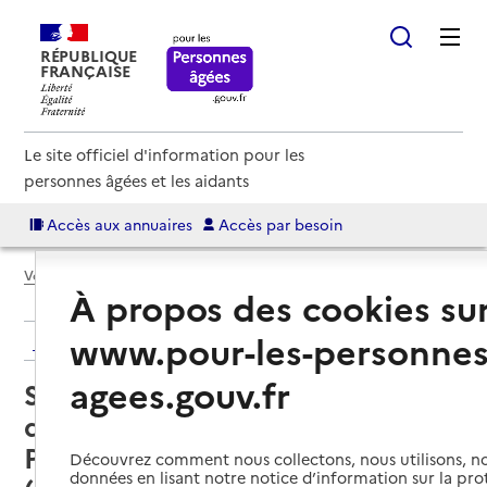
RÉPUBLIQUE
FRANÇAISE
Le site officiel d'information pour les
personnes âgées et les aidants
Accès aux annuaires
Accès par besoin
Voir le fil d’Ariane
À propos des cookies su
www.pour-les-personnes
Retour aux résultats de l'annuaire
agees.gouv.fr
Service de soins infirmiers à
domicile – SSIAD - Établissement
Public de Santé de Lomagne
Découvrez comment nous collectons, nous utilisons, no
données en lisant notre notice d’information sur la pr