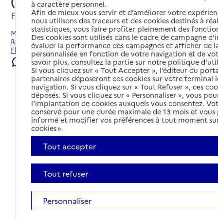
(EPSL)
à caractère personnel.
Afin de mieux vous servir et d’améliorer votre expérienc
Fleurance, GERS
nous utilisons des traceurs et des cookies destinés à réal
statistiques, vous faire profiter pleinement des fonction
Mis à jour le
31/07/2026
Des cookies sont utilisés dans le cadre de campagne d
Rechercher les établissements et services autour de
évaluer la performance des campagnes et afficher de la
Fleurance.
personnalisée en fonction de votre navigation et de vot
Signaler une erreur
savoir plus, consultez la partie sur notre politique d'uti
Si vous cliquez sur « Tout Accepter », l’éditeur du porta
partenaires déposeront ces cookies sur votre terminal l
navigation. Si vous cliquez sur « Tout Refuser », ces co
déposés. Si vous cliquez sur « Personnaliser », vous pou
l’implantation de cookies auxquels vous consentez. Vot
conservé pour une durée maximale de 13 mois et vous
informé et modifier vos préférences à tout moment sur
cookies ».
Tout accepter
Tout refuser
Personnaliser
Tout déplier