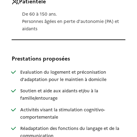
Patientèle
De 60 à 150 ans.
Personnes âgées en perte d'autonomie (PA) et
aidants
Prestations proposées
Evaluation du logement et préconisation
: disponible
: non disponible
d'adaptation pour le maintien à domicile
Soutien et aide aux aidants et/ou à la
: disponible
: non disponible
famille/entourage
Activités visant la stimulation cognitivo-
: disponible
: non disponible
comportementale
Réadaptation des fonctions du langage et de la
: disponible
: non disponible
communication