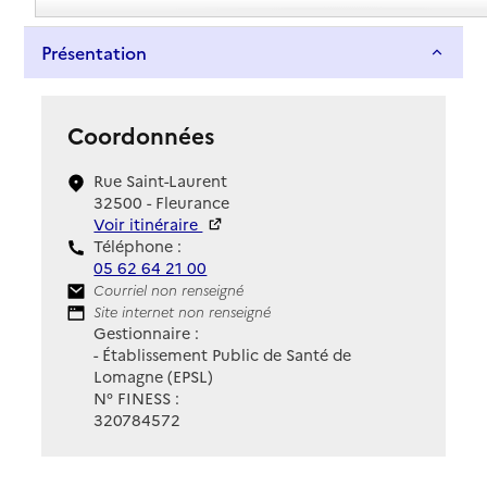
Présentation
Coordonnées
Rue Saint-Laurent
32500 - Fleurance
Voir itinéraire
Téléphone :
05 62 64 21 00
Contact
Courriel non renseigné
Site Internet
Site internet non renseigné
Gestionnaire :
- Établissement Public de Santé de
Lomagne (EPSL)
N° FINESS :
320784572