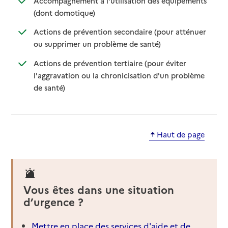
Accompagnement à l'utilisation des équipements
: disponible
: non disponible
(dont domotique)
Actions de prévention secondaire (pour atténuer
: disponible
: non disponible
ou supprimer un problème de santé)
Actions de prévention tertiaire (pour éviter
l'aggravation ou la chronicisation d'un problème
: disponible
: non disponible
de santé)
Haut de page
Vous êtes dans une situation
d’urgence ?
Mettre en place des services d'aide et de