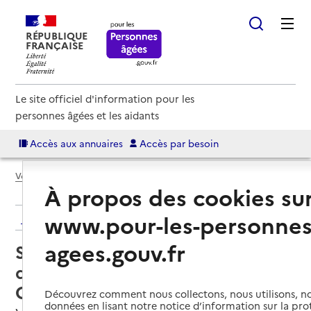
RÉPUBLIQUE
FRANÇAISE
Le site officiel d'information pour les
personnes âgées et les aidants
Accès aux annuaires
Accès par besoin
Voir le fil d’Ariane
À propos des cookies su
www.pour-les-personnes
Retour aux résultats de l'annuaire
agees.gouv.fr
Service de soins infirmiers à
domicile – SSIAD ADMR Terre de
Camargue
Découvrez comment nous collectons, nous utilisons, no
données en lisant notre notice d’information sur la pr