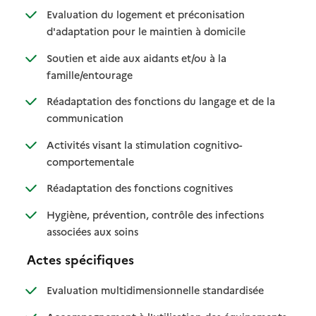
Evaluation du logement et préconisation
: disponible
: non disponible
d'adaptation pour le maintien à domicile
Soutien et aide aux aidants et/ou à la
: disponible
: non disponible
famille/entourage
Réadaptation des fonctions du langage et de la
: disponible
: non disponible
communication
Activités visant la stimulation cognitivo-
: disponible
: non disponible
comportementale
: disponible
: non disponible
Réadaptation des fonctions cognitives
Hygiène, prévention, contrôle des infections
: disponible
: non disponible
associées aux soins
Actes spécifiques
: disponible
: non disponib
Evaluation multidimensionnelle standardisée