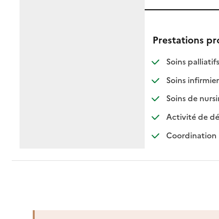
Prestations p
: di
: no
Soins palliatif
: d
: n
Soins infirmier
Soins de nursi
Activité de dé
Coordination 