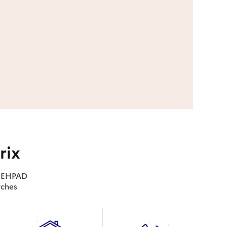
rix
es EHPAD
rches