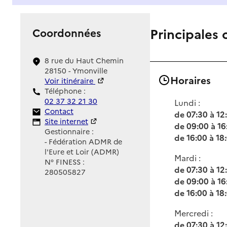
Principales 
Coordonnées
8 rue du Haut Chemin
28150 - Ymonville
Horaires
Voir itinéraire
Téléphone :
02 37 32 21 30
Lundi :
Contact
Contact
de 07:30 à 12
Site Internet
Site internet
de 09:00 à 16
Gestionnaire :
de 16:00 à 18
- Fédération ADMR de
l'Eure et Loir (ADMR)
Mardi :
N° FINESS :
de 07:30 à 12
280505827
de 09:00 à 16
de 16:00 à 18
Mercredi :
de 07:30 à 12