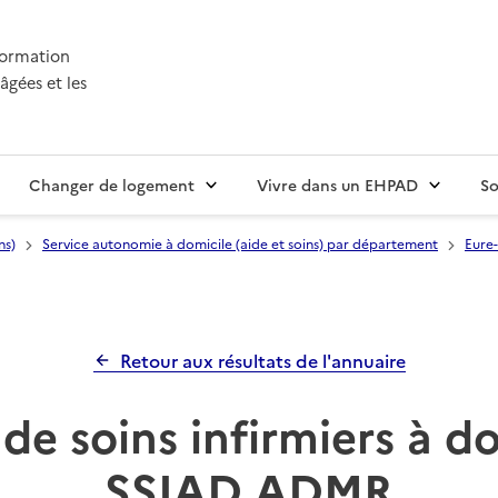
nformation
âgées et les
Changer de logement
Vivre dans un EHPAD
So
ns)
Service autonomie à domicile (aide et soins) par département
Eure-
Retour aux résultats de l'annuaire
de soins infirmiers à d
SSIAD ADMR