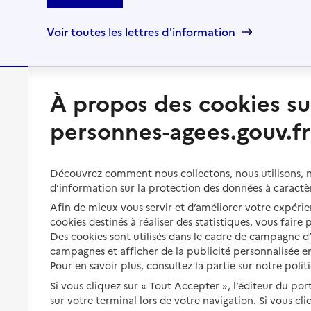
Voir toutes les lettres d'information
À propos des cookies su
Préserver son autonomie
Vivre à domicile
personnes-agees.gouv.fr
Perte d'autonomie : évaluation
Bénéficier d'aide à domicile
et droits
Bénéficier de soins à domicile
Découvrez comment nous collectons, nous utilisons, no
Aménager son logement et
d’information sur la protection des données à caractè
s'équiper
Aides financières
Afin de mieux vous servir et d’améliorer votre expérien
Préserver son autonomie et sa
Solutions d'accueil temporaire
cookies destinés à réaliser des statistiques, vous faire
santé
Des cookies sont utilisés dans le cadre de campagne 
Partager son logement
campagnes et afficher de la publicité personnalisée en
Organiser à l'avance sa propre
protection
Pour en savoir plus, consultez la partie sur notre polit
Vivre à domicile avec une
maladie ou un handicap
Si vous cliquez sur « Tout Accepter », l’éditeur du por
Les mesures de protection
sur votre terminal lors de votre navigation. Si vous cl
Être hospitalisé