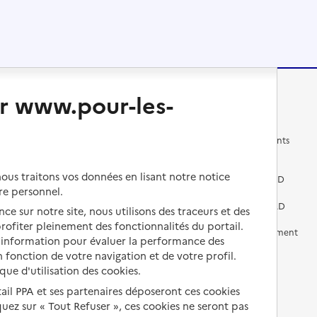
r www.pour-les-
Changer de logement
Vivre dans un EHPAD
Les questions à se poser
Les différents établissements
médicalisés
Vivre dans une résidence avec
us traitons vos données en lisant notre notice
services pour seniors
Préparer l'entrée en EHPAD
re personnel.
Vivre chez un proche
Aides financières en EHPAD
ce sur notre site, nous utilisons des traceurs et des
 profiter pleinement des fonctionnalités du portail.
Vivre en accueil familial
Prévention, accompagnement
d’information pour évaluer la performance des
et soins
 fonction de votre navigation et de votre profil.
Autres solutions de logement
ique d'utilisation des cookies.
Comprendre les prix en
EHPAD
tail PPA et ses partenaires déposeront ces cookies
iquez sur « Tout Refuser », ces cookies ne seront pas
Droits en EHPAD