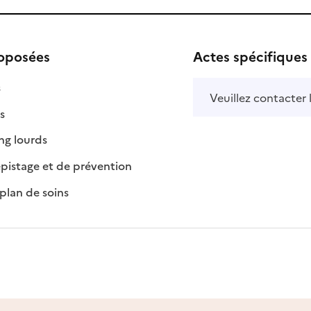
roposées
Actes spécifiques
sponible
n disponible
s
Veuillez contacter 
isponible
on disponible
s
: disponible
: non disponible
ng lourds
: disponible
: non disponible
pistage et de prévention
: disponible
: non disponible
plan de soins