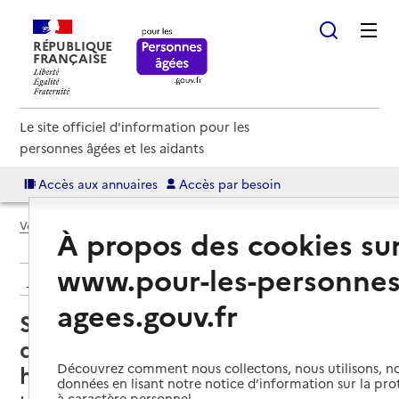
RÉPUBLIQUE
FRANÇAISE
Le site officiel d'information pour les
personnes âgées et les aidants
Accès aux annuaires
Accès par besoin
Voir le fil d’Ariane
À propos des cookies su
www.pour-les-personnes
Retour aux résultats de l'annuaire
agees.gouv.fr
Service de soins infirmiers à
domicile – SSIAD - Centre
hospitalier Les Andelys
Découvrez comment nous collectons, nous utilisons, no
données en lisant notre notice d’information sur la pr
à caractère personnel.