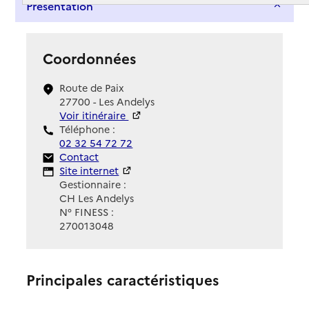
Présentation
Coordonnées
Route de Paix
27700 - Les Andelys
Voir itinéraire
Téléphone :
02 32 54 72 72
Contact
Contact
Site Internet
Site internet
Gestionnaire :
CH Les Andelys
N° FINESS :
270013048
Principales caractéristiques