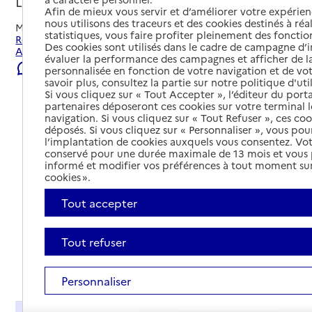
Les Andelys, EURE
Afin de mieux vous servir et d’améliorer votre expérienc
nous utilisons des traceurs et des cookies destinés à réal
Mis à jour le
09/08/2026
statistiques, vous faire profiter pleinement des fonction
Rechercher les établissements et services autour de Les
Des cookies sont utilisés dans le cadre de campagne d
Andelys.
évaluer la performance des campagnes et afficher de la
Signaler une erreur
personnalisée en fonction de votre navigation et de vot
savoir plus, consultez la partie sur notre politique d'uti
Si vous cliquez sur « Tout Accepter », l’éditeur du porta
partenaires déposeront ces cookies sur votre terminal l
navigation. Si vous cliquez sur « Tout Refuser », ces co
déposés. Si vous cliquez sur « Personnaliser », vous pou
l’implantation de cookies auxquels vous consentez. Vot
conservé pour une durée maximale de 13 mois et vous
informé et modifier vos préférences à tout moment sur
cookies ».
Tout accepter
Tout refuser
Tout déplier
Personnaliser