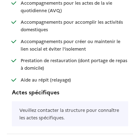
Accompagnements pour les actes de la vie
: disponible
: non disponible
quotidienne (AVQ)
Accompagnements pour accomplir les activités
: disponible
: non disponible
domestiques
Accompagnements pour créer ou maintenir le
: disponible
: non disponible
lien social et éviter l'isolement
Prestation de restauration (dont portage de repas
: disponible
: non disponible
à domicile)
: disponible
: non disponible
Aide au répit (relayage)
Actes spécifiques
Veuillez contacter la structure pour connaître
les actes spécifiques.