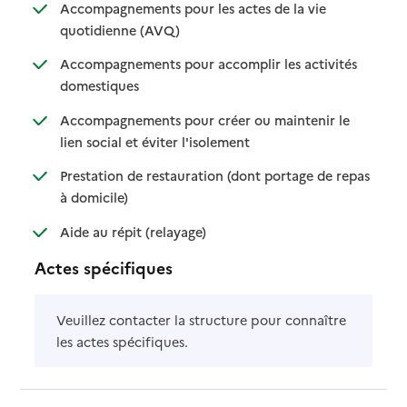
Accompagnements pour les actes de la vie
: disponible
: non disponible
quotidienne (AVQ)
Accompagnements pour accomplir les activités
: disponible
: non disponible
domestiques
Accompagnements pour créer ou maintenir le
: disponible
: non disponible
lien social et éviter l'isolement
Prestation de restauration (dont portage de repas
: disponible
: non disponible
à domicile)
: disponible
: non disponible
Aide au répit (relayage)
Actes spécifiques
Veuillez contacter la structure pour connaître
les actes spécifiques.