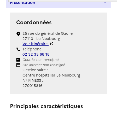
Présentation
Coordonnées
25 rue du général de Gaulle
27110 - Le Neubourg
Voir itinéraire
Téléphone :
02 32 35 68 18
Contact
Courriel non renseigné
Site Internet
Site internet non renseigné
Gestionnaire :
Centre hospitalier Le Neubourg
N° FINESS :
270015316
Principales caractéristiques