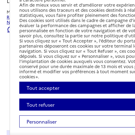
Le Neubourg, EURE
Afin de mieux vous servir et d’améliorer votre expérienc
nous utilisons des traceurs et des cookies destinés à réal
Mis à jour le
04/08/2026
statistiques, vous faire profiter pleinement des fonction
Rechercher les établissements et services autour de Le
Des cookies sont utilisés dans le cadre de campagne d
Neubourg.
évaluer la performance des campagnes et afficher de la
Signaler une erreur
personnalisée en fonction de votre navigation et de vot
savoir plus, consultez la partie sur notre politique d'uti
Si vous cliquez sur « Tout Accepter », l’éditeur du porta
partenaires déposeront ces cookies sur votre terminal l
navigation. Si vous cliquez sur « Tout Refuser », ces co
déposés. Si vous cliquez sur « Personnaliser », vous pou
l’implantation de cookies auxquels vous consentez. Vot
conservé pour une durée maximale de 13 mois et vous
informé et modifier vos préférences à tout moment sur
cookies ».
Tout accepter
Tout refuser
Tout déplier
Personnaliser