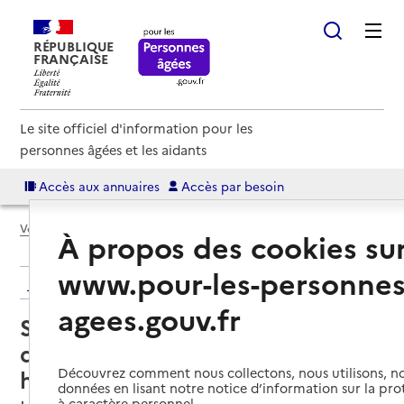
RÉPUBLIQUE
FRANÇAISE
Le site officiel d'information pour les
personnes âgées et les aidants
Accès aux annuaires
Accès par besoin
Voir le fil d’Ariane
À propos des cookies su
www.pour-les-personnes
Retour aux résultats de l'annuaire
agees.gouv.fr
Service de soins infirmiers à
domicile – SSIAD - Centre
hospitalier le Neubourg
Découvrez comment nous collectons, nous utilisons, no
données en lisant notre notice d’information sur la pr
à caractère personnel.