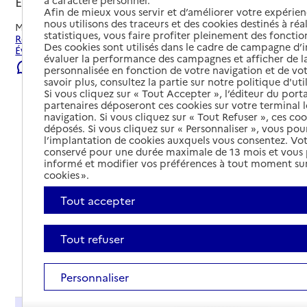
Évreux, EURE
Afin de mieux vous servir et d’améliorer votre expérienc
nous utilisons des traceurs et des cookies destinés à réal
Mis à jour le
05/08/2026
statistiques, vous faire profiter pleinement des fonction
Rechercher les établissements et services autour de
Des cookies sont utilisés dans le cadre de campagne d
Évreux.
évaluer la performance des campagnes et afficher de la
Signaler une erreur
personnalisée en fonction de votre navigation et de vot
savoir plus, consultez la partie sur notre politique d'uti
Si vous cliquez sur « Tout Accepter », l’éditeur du porta
partenaires déposeront ces cookies sur votre terminal l
navigation. Si vous cliquez sur « Tout Refuser », ces co
déposés. Si vous cliquez sur « Personnaliser », vous pou
l’implantation de cookies auxquels vous consentez. Vot
conservé pour une durée maximale de 13 mois et vous
informé et modifier vos préférences à tout moment sur
cookies ».
Tout accepter
Tout refuser
Tout déplier
Personnaliser