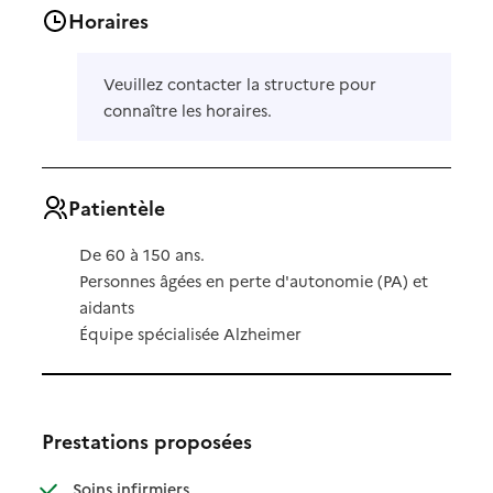
Horaires
Veuillez contacter la structure pour
connaître les horaires.
Patientèle
De 60 à 150 ans.
Personnes âgées en perte d'autonomie (PA) et
aidants
Équipe spécialisée Alzheimer
Prestations proposées
: disponible
: non disponible
Soins infirmiers