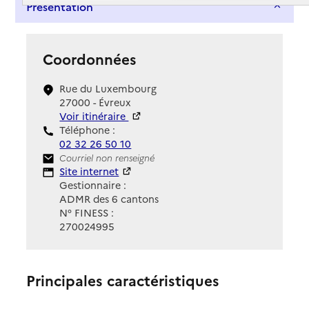
Présentation
Coordonnées
Rue du Luxembourg
27000 - Évreux
Voir itinéraire
Téléphone :
02 32 26 50 10
Contact
Courriel non renseigné
Site Internet
Site internet
Gestionnaire :
ADMR des 6 cantons
N° FINESS :
270024995
Principales caractéristiques