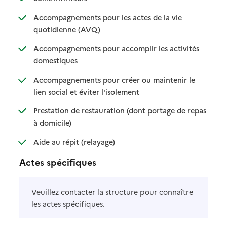
Accompagnements pour les actes de la vie
: disponible
: non disponible
quotidienne (AVQ)
Accompagnements pour accomplir les activités
: disponible
: non disponible
domestiques
Accompagnements pour créer ou maintenir le
: disponible
: non disponible
lien social et éviter l'isolement
Prestation de restauration (dont portage de repas
: disponible
: non disponible
à domicile)
: disponible
: non disponible
Aide au répit (relayage)
Actes spécifiques
Veuillez contacter la structure pour connaître
les actes spécifiques.