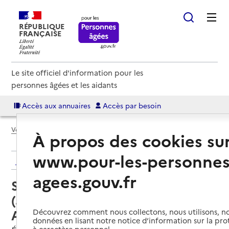
RÉPUBLIQUE
FRANÇAISE
Le site officiel d'information pour les
personnes âgées et les aidants
Accès aux annuaires
Accès par besoin
Voir le fil d’Ariane
À propos des cookies su
www.pour-les-personnes
Retour aux résultats de l'annuaire
agees.gouv.fr
Service autonomie à domicile
(aide et soins) – Services mixtes
ADMR Portes de Normandie
Découvrez comment nous collectons, nous utilisons, no
données en lisant notre notice d’information sur la pr
à caractère personnel.