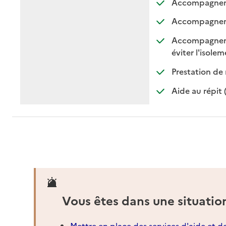
Accompagnemen
Accompagnemen
Accompagnement
:
:
éviter l'isole
Prestation de 
Aide au répit 
Vous êtes dans une situatio
Mettre en place des services d'aide et d