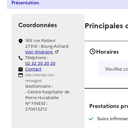
Présentation
Principales 
Coordonnées
165 rue Pasteur
27310 - Bourg-Achard
Horaires
Voir itinéraire
Téléphone :
02 32 20 20 20
Veuillez c
Contact
Contact
Site Internet
Site internet non
renseigné
Gestionnaire :
- Centre hospitalier de
Pierre Hurabielle
N° FINESS :
Prestations p
270013212
: d
: n
Soins infirmier