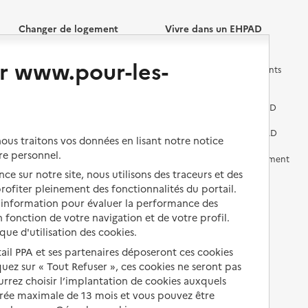
Changer de logement
Vivre dans un EHPAD
r www.pour-les-
Les questions à se poser
Les différents établissements
médicalisés
Vivre dans une résidence avec
services pour seniors
Préparer l'entrée en EHPAD
Vivre chez un proche
Aides financières en EHPAD
us traitons vos données en lisant notre notice
re personnel.
Vivre en accueil familial
Prévention, accompagnement
et soins
ce sur notre site, nous utilisons des traceurs et des
Autres solutions de logement
 profiter pleinement des fonctionnalités du portail.
Comprendre les prix en
d’information pour évaluer la performance des
EHPAD
 fonction de votre navigation et de votre profil.
ique d'utilisation des cookies.
Droits en EHPAD
tail PPA et ses partenaires déposeront ces cookies
Fin de vie en EHPAD
iquez sur « Tout Refuser », ces cookies ne seront pas
ourrez choisir l’implantation de cookies auxquels
urée maximale de 13 mois et vous pouvez être