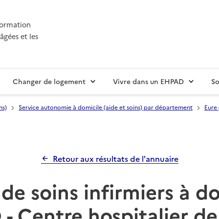
nformation
âgées et les
Changer de logement
Vivre dans un EHPAD
So
ns)
Service autonomie à domicile (aide et soins) par département
Eure 
Retour aux résultats de l'annuaire
de soins infirmiers à d
- Centre hospitalier de