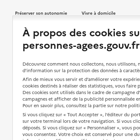
Préserver son autonomie
Vivre à domicile
À propos des cookies su
Perte d'autonomie : évaluation
Bénéficier d'aide à domicile
et droits
personnes-agees.gouv.fr
Bénéficier de soins à domicile
Aménager son logement et
s'équiper
Aides financières
Découvrez comment nous collectons, nous utilisons, no
Préserver son autonomie et sa
Solutions d'accueil temporaire
d’information sur la protection des données à caractè
santé
Partager son logement
Afin de mieux vous servir et d’améliorer votre expérien
Organiser à l'avance sa propre
cookies destinés à réaliser des statistiques, vous faire
protection
Vivre à domicile avec une
Des cookies sont utilisés dans le cadre de campagne 
maladie ou un handicap
campagnes et afficher de la publicité personnalisée en
Les mesures de protection
Pour en savoir plus, consultez la partie sur notre polit
Être hospitalisé
Les obligations de la famille
Si vous cliquez sur « Tout Accepter », l’éditeur du por
Fin de vie à domicile
sur votre terminal lors de votre navigation. Si vous cl
À qui s’adresser ?
déposés. Si vous cliquez sur « Personnaliser », vous p
vous consentez. Votre choix est conservé pour une d
Les politiques du grand âge