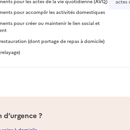
: disponible
: non disponi
ts pour les actes de la vie quotidienne (AVQ)
actes 
: disponible
: non disponib
ts pour accomplir les activités domestiques
s pour créer ou maintenir le lien social et
 disponible
 non disponible
ment
: disponible
: non disponibl
restauration (dont portage de repas à domicile)
: disponible
: non disponible
(relayage)
n d’urgence ?
e soins à domicile