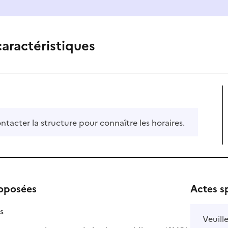
caractéristiques
ontacter la structure pour connaître les horaires.
roposées
Actes s
isponible
on disponible
s
Veuill