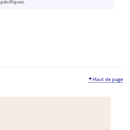
ble
spécifiques.
le
e
Haut de page