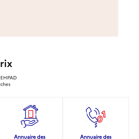
rix
es EHPAD
rches
Annuaire des
Annuaire des