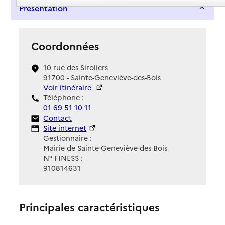
Présentation
Coordonnées
10 rue des Siroliers
91700 - Sainte-Geneviève-des-Bois
Voir itinéraire
Téléphone :
01 69 51 10 11
Contact
Contact
Site Internet
Site internet
Gestionnaire :
Mairie de Sainte-Geneviève-des-Bois
N° FINESS :
910814631
Principales caractéristiques