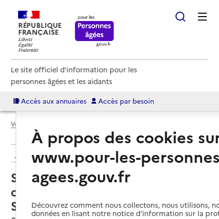
RÉPUBLIQUE
FRANÇAISE
Le site officiel d'information pour les
personnes âgées et les aidants
Accès aux annuaires
Accès par besoin
Voir le fil d’Ariane
À propos des cookies su
www.pour-les-personnes
Retour aux résultats de l'annuaire
agees.gouv.fr
Service de soins infirmiers à
domicile – SSIAD - Mairie de
Sainte-Geneviève-des-Bois
Découvrez comment nous collectons, nous utilisons, no
données en lisant notre notice d’information sur la pr