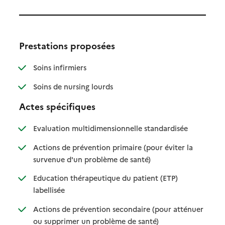
Prestations proposées
: disponible
: non disponible
Soins infirmiers
: disponible
: non disponible
Soins de nursing lourds
Actes spécifiques
: disponible
: non disponib
Evaluation multidimensionnelle standardisée
Actions de prévention primaire (pour éviter la
: disponible
: non disponible
survenue d'un problème de santé)
Education thérapeutique du patient (ETP)
: disponible
: non disponible
labellisée
Actions de prévention secondaire (pour atténuer
: disponible
: non disponible
ou supprimer un problème de santé)