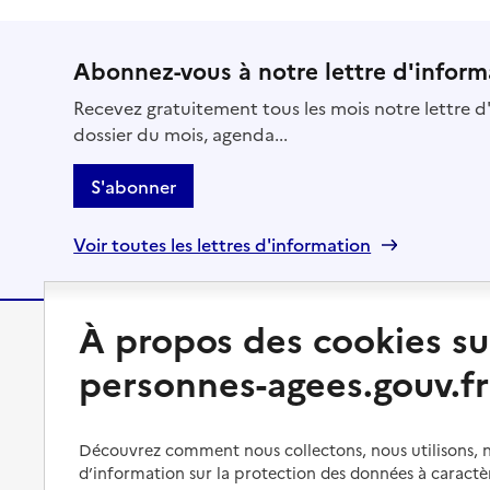
Abonnez-vous à notre lettre d'inform
Recevez gratuitement tous les mois notre lettre d'
dossier du mois, agenda...
S'abonner
Voir toutes les lettres d'information
À propos des cookies su
Préserver son autonomie
Vivre à domicile
personnes-agees.gouv.fr
Perte d'autonomie : évaluation
Bénéficier d'aide à domicile
et droits
Découvrez comment nous collectons, nous utilisons, no
Bénéficier de soins à domicile
d’information sur la protection des données à caractè
Aménager son logement et
s'équiper