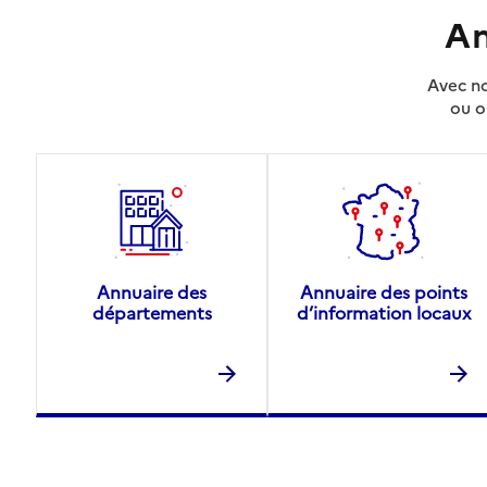
An
Avec no
ou o
Annuaire des
Annuaire des points
départements
d’information locaux