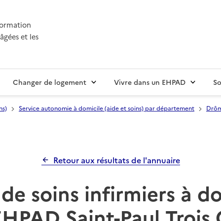
nformation
âgées et les
Changer de logement
Vivre dans un EHPAD
So
ns)
Service autonomie à domicile (aide et soins) par département
Drôm
Retour aux résultats de l'annuaire
de soins infirmiers à d
EHPAD Saint-Paul Trois