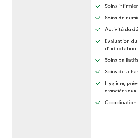
: d
: n
Soins infirmier
Soins de nursi
Activité de dé
Evaluation du
d'adaptation 
: di
: no
Soins palliatif
Soins des cha
Hygiène, préve
associées aux 
Coordination 