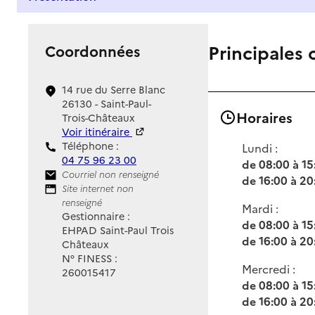
Principales 
Coordonnées
14 rue du Serre Blanc
26130 - Saint-Paul-
Horaires
Trois-Châteaux
Voir itinéraire
Téléphone :
Lundi :
04 75 96 23 00
de 08:00 à 15
Contact
Courriel non renseigné
de 16:00 à 20
Site Internet
Site internet non
renseigné
Mardi :
Gestionnaire :
de 08:00 à 15
EHPAD Saint-Paul Trois
de 16:00 à 20
Châteaux
N° FINESS :
Mercredi :
260015417
de 08:00 à 15
de 16:00 à 20