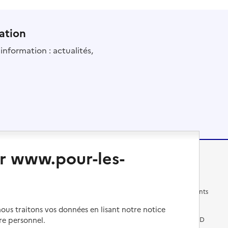
ation
information : actualités,
r www.pour-les-
Changer de logement
Vivre dans un EHPAD
Les questions à se poser
Les différents établissements
médicalisés
us traitons vos données en lisant notre notice
Vivre dans une résidence avec
re personnel.
services pour seniors
Préparer l'entrée en EHPAD