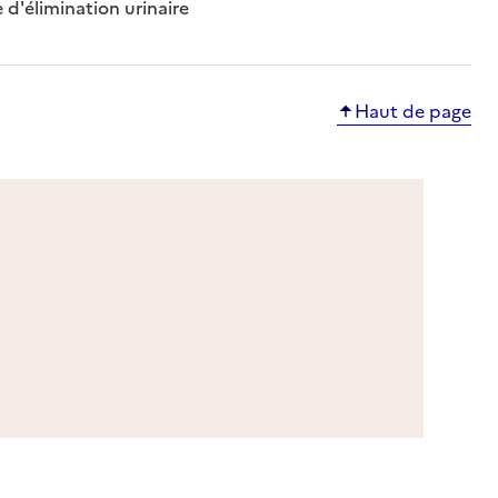
: disponible
: non disponible
 d'élimination urinaire
Haut de page