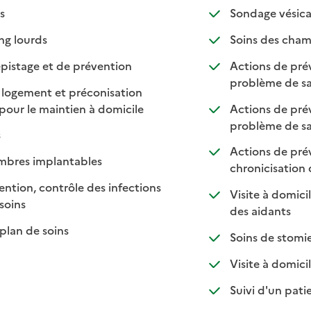
isponible
on disponible
s
Sondage vésica
: disponible
: non disponible
ng lourds
Soins des cham
: disponible
: non disponible
pistage et de prévention
Actions de prév
problème de sa
 logement et préconisation
: disponible
: non disponible
pour le maintien à domicile
Actions de pré
problème de sa
sponible
n disponible
s
Actions de préve
: disponible
: non disponible
mbres implantables
chronicisation
ntion, contrôle des infections
Visite à domici
: disponible
: non disponible
soins
: dispon
: non d
des aidants
: disponible
: non disponible
plan de soins
Soins de stomie
: d
: n
Visite à domici
Suivi d'un patie