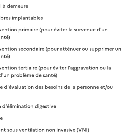
: disponible
: non disponible
l à demeure
: disponible
: non disponible
bres implantables
ention primaire (pour éviter la survenue d'un
: disponible
: non disponible
nté)
vention secondaire (pour atténuer ou supprimer un
: disponible
: non disponible
nté)
ntion tertiaire (pour éviter l'aggravation ou la
: disponible
: non disponible
 d'un problème de santé)
le d'évaluation des besoins de la personne et/ou
ible
isponible
: disponible
: non disponible
 d'élimination digestive
isponible
on disponible
le
: disponible
: non disponible
nt sous ventilation non invasive (VNI)