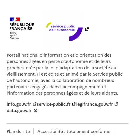
Contact
Rapport HAS
Voir la fiche
Source des données : Finess n° 240013185
Mis à jour le : 06/08/2026
Service de soins infirmiers à domicile
SSIAD - EHPAD Foix de Candale
Portail national d'information et d'orientation des
Adresse
43 rue du maréchal Foch
personnes âgées en perte d'autonomie et de leurs
24700
-
Montpon-Ménestérol
proches, créé par la loi d'adaptation de la société au
vieillissement. Il est édité et animé par le Service public
de l'autonomie, avec la collaboration de nombreux
05 53 81 60 97
partenaires engagés dans l'accompagnement et
Contact
l'information des personnes âgées et de leurs aidants.
Site internet
Rapport HAS
Voir la fiche
info.gouv.fr
service-public.fr
legifrance.gouv.fr
data.gouv.fr
Source des données : Finess n° 240003178
Mis à jour le : 22/07/2026
Plan du site
Accessibilité : totalement conforme