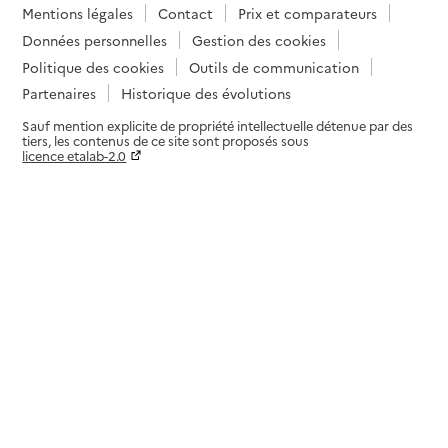
Service de soins infirmiers à domicile
Mentions légales
Contact
Prix et comparateurs
SSIAD - EHPAD la Roche-Libère
Données personnelles
Gestion des cookies
Adresse
4 rue de la République
Politique des cookies
Outils de communication
24120
-
Terrasson-Lavilledieu
Partenaires
Historique des évolutions
Sauf mention explicite de propriété intellectuelle détenue par des
05 53 51 49 49
tiers, les contenus de ce site sont proposés sous
licence etalab-2.0
Contact
Rapport HAS
Voir la fiche
Paramètres sur le choix des cookies
Source des données : Finess n° 240009878
Mis à jour le : 06/08/2026
Service de soins infirmiers à domicile
SSIAD - EHPAD Mussidan
Adresse
38 route de Sainte Foy la Grande BP 77
24400
-
Mussidan
05 53 81 81 79
Contact