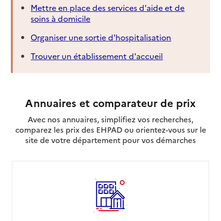
24170
-
Pays de Belvès
Mettre en place des services d'aide et de
soins à domicile
05 53 31 42 46
Organiser une sortie d'hospitalisation
Contact
Rapport HAS
Voir la fiche
Trouver un établissement d'accueil
Source des données : Finess n° 240009308
Mis à jour le : 05/08/2026
Annuaires et comparateur de prix
Service de soins infirmiers à domicile
SSIAD - Centre hospitalier de Domme
Avec nos annuaires, simplifiez vos recherches,
comparez les prix des EHPAD ou orientez-vous sur le
Adresse
Rue de l'Hôpital
site de votre département pour vos démarches
24250
-
Domme
05 53 31 49 75
Contact
Rapport HAS
Voir la fiche