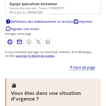
Équipe Spécialisée Alzheimer
Source des données : Finess n° 240013177
Mis à jour le : 04/08/2026
Service de soins infirmiers à domicile
Définitions des établissements et services
Imprimer
SSIAD - Centre hospitalier d'Excideuil
Signaler une erreur
Adresse
Partager cette page
Place du docteur Achille Moulinier
24160
-
Excideuil
Imprimer
Partager par email
Partager sur Facebook
Partager sur X
Partager sur Linkedin
05 53 62 25 00
Si vous souhaitez partager sur Facebook, LinkedIn, X et Whatsapp,
veuillez
autoriser le dépôt de cookies
.
Contact
Rapport HAS
Voir la fiche
Haut de page
Source des données : Finess n° 240009324
Mis à jour le : 04/08/2026
Service de soins infirmiers à domicile
Vous êtes dans une situation
SSIAD - Centre hospitalier de Belvès
d’urgence ?
Adresse
Place Maurice Biraben