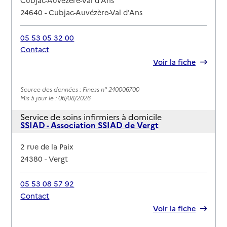
Cubjac-Auvézère-Val d'Ans
24640
-
Cubjac-Auvézère-Val d'Ans
05 53 05 32 00
Contact
Rapport HAS
Voir la fiche
Source des données : Finess n° 240006700
Mis à jour le : 06/08/2026
Service de soins infirmiers à domicile
SSIAD - Association SSIAD de Vergt
Adresse
2 rue de la Paix
24380
-
Vergt
05 53 08 57 92
Contact
Rapport HAS
Voir la fiche