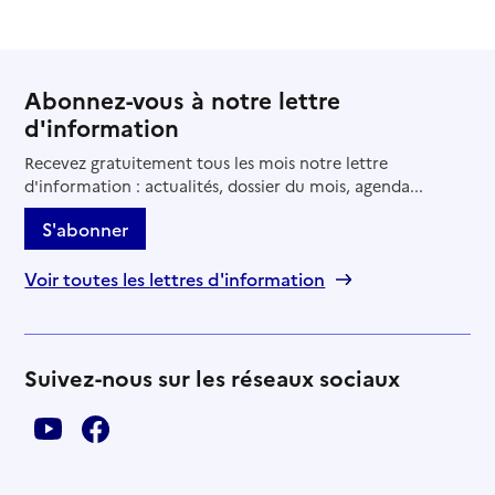
Service de soins infirmiers à domicile
SSIAD - EHPA de Thiviers
Adresse
10 rue des Limagnes
Abonnez-vous à notre lettre
24800
-
Thiviers
d'information
05 53 52 38 69
Recevez gratuitement tous les mois notre lettre
Contact
d'information : actualités, dossier du mois, agenda...
Rapport HAS
Voir la fiche
S'abonner
Source des données : Finess n° 240013193
Voir toutes les lettres d'information
Mis à jour le : 04/08/2026
Service de soins infirmiers à domicile
SSIAD - EHPAD de Brantôme
Suivez-nous sur les réseaux sociaux
Adresse
3 allée de Puymarteau
24310
-
Brantôme en Périgord
05 53 35 37 15