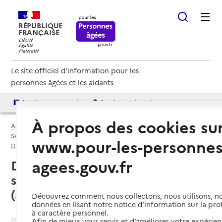
RÉPUBLIQUE
FRANÇAISE
Le site officiel d'information pour les
personnes âgées et les aidants
Accès aux annuaires
Accès par besoin
À propos des cookies su
Accueil
Espace annuaire
Services autonomie à domicile (aide et soins) par département
www.pour-les-personnes
Dordogne (24)
Service autonomie à domicile (aide et soins)
agees.gouv.fr
Dordogne (24) : liste des 20
services autonomie à domicile
(aide et soins)
Découvrez comment nous collectons, nous utilisons, no
données en lisant notre notice d’information sur la pr
à caractère personnel.
Afin de mieux vous servir et d’améliorer votre expérienc