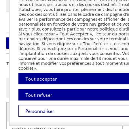
Modifier ma recherche
nous utilisons des traceurs et des cookies destinés à réal
statistiques, vous faire profiter pleinement des fonction
Des cookies sont utilisés dans le cadre de campagne d
évaluer la performance des campagnes et afficher de la
Ajouter cette recherche aux favoris
personnalisée en fonction de votre navigation et de vot
savoir plus, consultez la partie sur notre politique d'uti
Si vous cliquez sur « Tout Accepter », l’éditeur du porta
partenaires déposeront ces cookies sur votre terminal l
Filtrer
navigation. Si vous cliquez sur « Tout Refuser », ces co
déposés. Si vous cliquez sur « Personnaliser », vous pou
l’implantation de cookies auxquels vous consentez. Vot
conservé pour une durée maximale de 13 mois et vous
informé et modifier vos préférences à tout moment sur
Trier par :
cookies ».
Tout accepter
Afficher les résultats par:
Mode liste
Mode carte
Tout refuser
Service de soins infirmiers à domicile
Personnaliser
SSIAD - Association de Soins Services d'Aide à
Domicile
Adresse