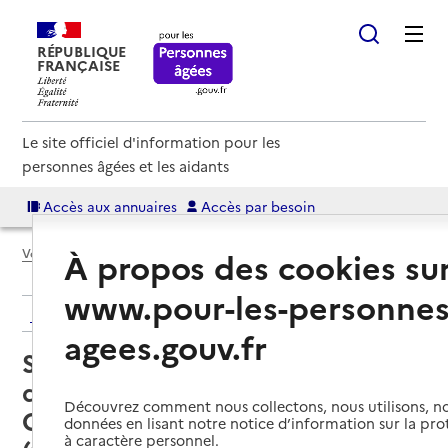
RÉPUBLIQUE
FRANÇAISE
Le site officiel d'information pour les
personnes âgées et les aidants
Accès aux annuaires
Accès par besoin
À propos des cookies su
Voir le fil d’Ariane
www.pour-les-personnes
Retour aux résultats de l'annuaire
agees.gouv.fr
Service de soins infirmiers à
domicile – SSIAD - Centre
Découvrez comment nous collectons, nous utilisons, no
Communal d'Action Sociale
données en lisant notre notice d’information sur la pr
à caractère personnel.