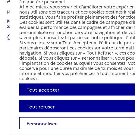
Alise-Sainte-Reine, COTE-D'OR
à caractère personnel.
Afin de mieux vous servir et d’améliorer votre expérienc
nous utilisons des traceurs et des cookies destinés à réal
Mis à jour le
08/08/2026
statistiques, vous faire profiter pleinement des fonction
Rechercher les établissements et services autour de Alise-
Des cookies sont utilisés dans le cadre de campagne d
Sainte-Reine.
évaluer la performance des campagnes et afficher de la
personnalisée en fonction de votre navigation et de vot
Signaler une erreur
savoir plus, consultez la partie sur notre politique d'uti
Si vous cliquez sur « Tout Accepter », l’éditeur du porta
partenaires déposeront ces cookies sur votre terminal l
navigation. Si vous cliquez sur « Tout Refuser », ces co
déposés. Si vous cliquez sur « Personnaliser », vous pou
l’implantation de cookies auxquels vous consentez. Vot
conservé pour une durée maximale de 13 mois et vous
informé et modifier vos préférences à tout moment sur
cookies ».
Tout accepter
Tout refuser
Personnaliser
Tout déplier