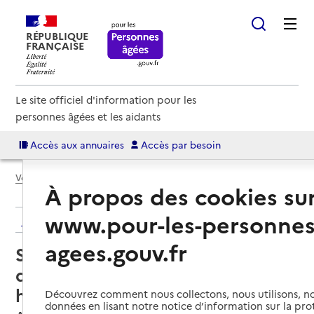
RÉPUBLIQUE
FRANÇAISE
Le site officiel d'information pour les
personnes âgées et les aidants
Accès aux annuaires
Accès par besoin
Voir le fil d’Ariane
À propos des cookies su
www.pour-les-personnes
Retour aux résultats de l'annuaire
agees.gouv.fr
Service de soins infirmiers à
domicile – SSIAD - Centre
hospitalier de la Haute Côte d'Or
Découvrez comment nous collectons, nous utilisons, no
données en lisant notre notice d’information sur la pr