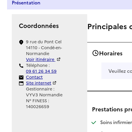
Présentation
Principales 
Coordonnées
9 rue du Pont Cel
14110 - Condé-en-
Horaires
Normandie
Voir itinéraire
Téléphone :
Veuillez c
09 61 26 34 59
Contact
Contact
Site Internet
Site internet
Gestionnaire :
VYV3 Normandie
N° FINESS :
140026659
Prestations p
: d
: n
Soins infirmier