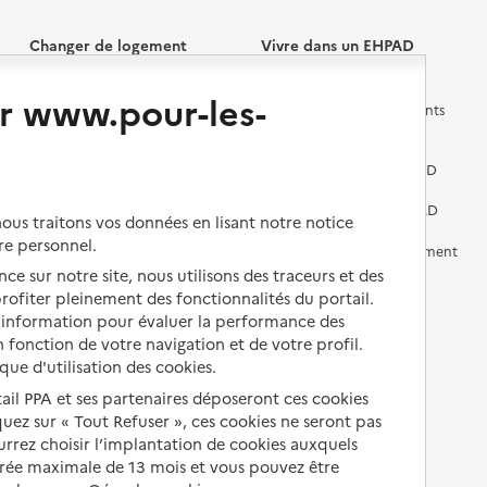
Changer de logement
Vivre dans un EHPAD
r www.pour-les-
Les questions à se poser
Les différents établissements
médicalisés
Vivre dans une résidence avec
services pour seniors
Préparer l'entrée en EHPAD
Vivre chez un proche
Aides financières en EHPAD
us traitons vos données en lisant notre notice
re personnel.
Vivre en accueil familial
Prévention, accompagnement
et soins
ce sur notre site, nous utilisons des traceurs et des
Autres solutions de logement
 profiter pleinement des fonctionnalités du portail.
Comprendre les prix en
d’information pour évaluer la performance des
EHPAD
 fonction de votre navigation et de votre profil.
ique d'utilisation des cookies.
Droits en EHPAD
tail PPA et ses partenaires déposeront ces cookies
Fin de vie en EHPAD
iquez sur « Tout Refuser », ces cookies ne seront pas
ourrez choisir l’implantation de cookies auxquels
urée maximale de 13 mois et vous pouvez être