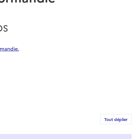
OS
rmandie.
Tout déplier