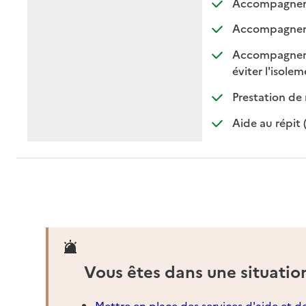
Accompagnemen
Accompagnemen
Accompagnement
:
:
éviter l'isole
Prestation de 
Aide au répit 
Vous êtes dans une situatio
Mettre en place des services d'aide et d