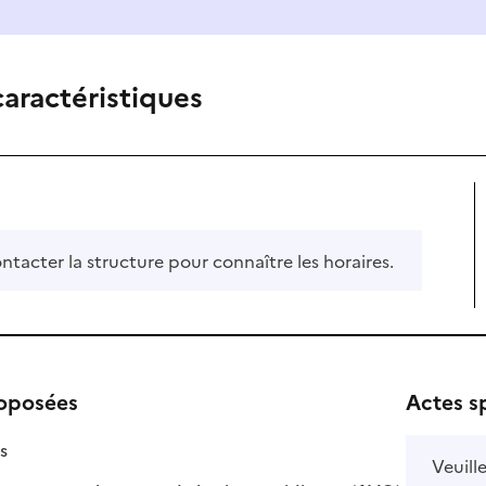
caractéristiques
ontacter la structure pour connaître les horaires.
roposées
Actes s
isponible
on disponible
s
Veuill