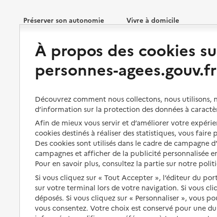
Préserver son autonomie
Vivre à domicile
À propos des cookies su
Perte d'autonomie : évaluation
Bénéficier d'aide à domicile
et droits
personnes-agees.gouv.fr
Bénéficier de soins à domicile
Aménager son logement et
s'équiper
Aides financières
Découvrez comment nous collectons, nous utilisons, no
Préserver son autonomie et sa
Solutions d'accueil temporaire
d’information sur la protection des données à caractè
santé
Partager son logement
Afin de mieux vous servir et d’améliorer votre expérien
Organiser à l'avance sa propre
cookies destinés à réaliser des statistiques, vous faire
protection
Vivre à domicile avec une
Des cookies sont utilisés dans le cadre de campagne 
maladie ou un handicap
campagnes et afficher de la publicité personnalisée en
Les mesures de protection
Pour en savoir plus, consultez la partie sur notre polit
Être hospitalisé
Les obligations de la famille
Si vous cliquez sur « Tout Accepter », l’éditeur du por
Fin de vie à domicile
sur votre terminal lors de votre navigation. Si vous cl
À qui s’adresser ?
déposés. Si vous cliquez sur « Personnaliser », vous p
vous consentez. Votre choix est conservé pour une d
Les politiques du grand âge