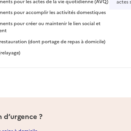
: disponible
: non disponi
ts pour les actes de la vie quotidienne (AVQ)
actes 
: disponible
: non disponib
ts pour accomplir les activités domestiques
s pour créer ou maintenir le lien social et
 disponible
 non disponible
ment
: disponible
: non disponibl
restauration (dont portage de repas à domicile)
: disponible
: non disponible
(relayage)
n d’urgence ?
e soins à domicile