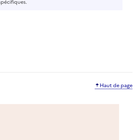
ble
spécifiques.
le
e
Haut de page