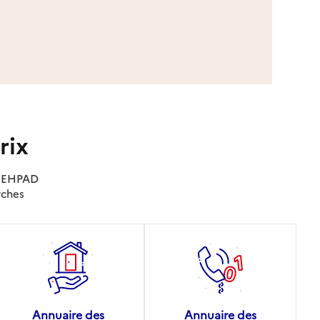
rix
es EHPAD
rches
Annuaire des
Annuaire des