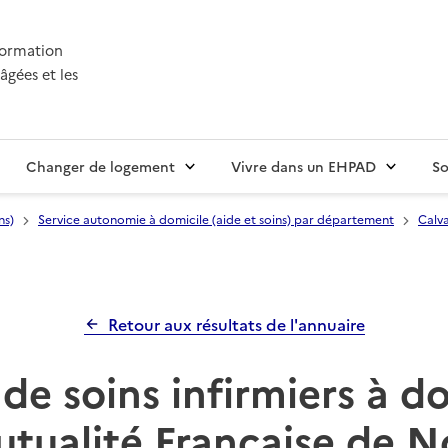
nformation
âgées et les
Changer de logement
Vivre dans un EHPAD
So
ns)
Service autonomie à domicile (aide et soins) par département
Calva
Retour aux résultats de l'annuaire
de soins infirmiers à d
utualité Française de N