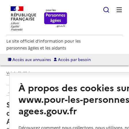
RÉPUBLIQUE
FRANÇAISE
Le site officiel d'information pour les
personnes âgées et les aidants
Accès aux annuaires
Accès par besoin
Voir le fil d’Ariane
À propos des cookies su
Retour aux résultats de l'annuaire
www.pour-les-personnes
Service de soins infirmiers à
agees.gouv.fr
domicile – SSIAD ADMR des
Alpilles
Découvrez comment nous collectons, nous utilisons, no