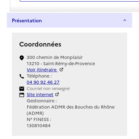
Présentation
Coordonnées
300 chemin de Monplaisir
13210 - Saint-Rémy-de-Provence
Voir itinéraire
Téléphone :
04 90 92 46 27
Contact
Courriel non renseigné
Site Internet
Site internet
Gestionnaire :
Fédération ADMR des Bouches du Rhône
(ADMR)
N° FINESS :
130810484