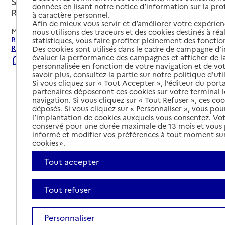
Saint-Rémy-de-Provence, BOUCHES-DU-
données en lisant notre notice d’information sur la pr
RHONE
à caractère personnel.
Afin de mieux vous servir et d’améliorer votre expérienc
Mis à jour le
04/08/2026
nous utilisons des traceurs et des cookies destinés à réal
Rechercher les établissements et services autour de Saint-
statistiques, vous faire profiter pleinement des fonction
Rémy-de-Provence.
Des cookies sont utilisés dans le cadre de campagne d
évaluer la performance des campagnes et afficher de la
Signaler une erreur
personnalisée en fonction de votre navigation et de vot
savoir plus, consultez la partie sur notre politique d'uti
Si vous cliquez sur « Tout Accepter », l’éditeur du porta
partenaires déposeront ces cookies sur votre terminal l
navigation. Si vous cliquez sur « Tout Refuser », ces co
déposés. Si vous cliquez sur « Personnaliser », vous pou
l’implantation de cookies auxquels vous consentez. Vot
conservé pour une durée maximale de 13 mois et vous
informé et modifier vos préférences à tout moment sur
cookies ».
Tout accepter
Tout refuser
Personnaliser
Tout déplier