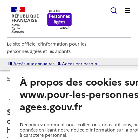
RÉPUBLIQUE
FRANÇAISE
Le site officiel d'information pour les
personnes âgées et les aidants
Accès aux annuaires
Accès par besoin
À propos des cookies su
Voir le fil d’Ariane
www.pour-les-personnes
Retour aux résultats de l'annuaire
agees.gouv.fr
Service de soins infirmiers à
domicile – SSIAD - Centre
Découvrez comment nous collectons, nous utilisons, no
hospitalier de Martigues
données en lisant notre notice d’information sur la pr
à caractère personnel.