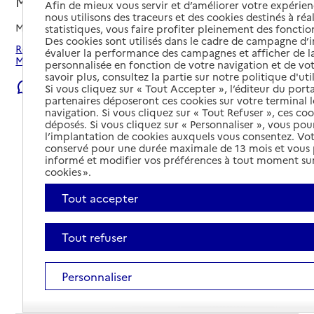
Martigues, BOUCHES-DU-RHONE
Afin de mieux vous servir et d’améliorer votre expérienc
nous utilisons des traceurs et des cookies destinés à réal
Mis à jour le
08/08/2026
statistiques, vous faire profiter pleinement des fonction
Des cookies sont utilisés dans le cadre de campagne d
Rechercher les établissements et services autour de
évaluer la performance des campagnes et afficher de la
Martigues.
personnalisée en fonction de votre navigation et de vot
savoir plus, consultez la partie sur notre politique d'uti
Signaler une erreur
Si vous cliquez sur « Tout Accepter », l’éditeur du porta
partenaires déposeront ces cookies sur votre terminal l
navigation. Si vous cliquez sur « Tout Refuser », ces co
déposés. Si vous cliquez sur « Personnaliser », vous pou
l’implantation de cookies auxquels vous consentez. Vot
conservé pour une durée maximale de 13 mois et vous
informé et modifier vos préférences à tout moment sur
cookies ».
Tout accepter
Tout refuser
Personnaliser
Tout déplier