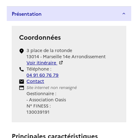
Présentation
Coordonnées
3 place de la rotonde
13014 - Marseille 14e Arrondissement
Voir itinéraire
Téléphone :
04 91 60 76 79
Contact
Contact
Site Internet
Site internet non renseigné
Gestionnaire :
- Association Oasis
N° FINESS :
130039191
Principales caractéristiques