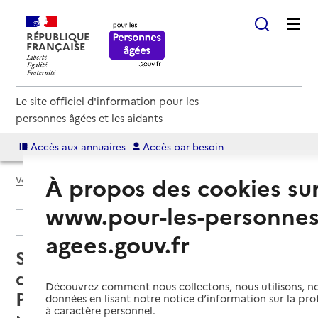
RÉPUBLIQUE
FRANÇAISE
Le site officiel d'information pour les
personnes âgées et les aidants
Accès aux annuaires
Accès par besoin
À propos des cookies su
Voir le fil d’Ariane
www.pour-les-personnes
Retour aux résultats de l'annuaire
agees.gouv.fr
Service de soins infirmiers à
domicile – SSIAD La Pomme de
Découvrez comment nous collectons, nous utilisons, no
Pin
données en lisant notre notice d’information sur la pr
à caractère personnel.