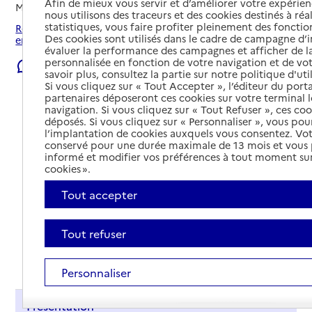
Afin de mieux vous servir et d’améliorer votre expérienc
Mis à jour le
22/07/2026
nous utilisons des traceurs et des cookies destinés à réal
statistiques, vous faire profiter pleinement des fonction
Rechercher les établissements et services autour de Aix-
Des cookies sont utilisés dans le cadre de campagne d
en-Provence.
évaluer la performance des campagnes et afficher de la
personnalisée en fonction de votre navigation et de vot
Signaler une erreur
savoir plus, consultez la partie sur notre politique d'uti
Si vous cliquez sur « Tout Accepter », l’éditeur du porta
partenaires déposeront ces cookies sur votre terminal l
navigation. Si vous cliquez sur « Tout Refuser », ces co
déposés. Si vous cliquez sur « Personnaliser », vous pou
l’implantation de cookies auxquels vous consentez. Vot
conservé pour une durée maximale de 13 mois et vous
informé et modifier vos préférences à tout moment sur
cookies ».
Tout accepter
Tout refuser
Tout déplier
Personnaliser
Présentation