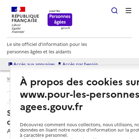
RÉPUBLIQUE
FRANÇAISE
Le site officiel d'information pour les
personnes âgées et les aidants
Accès aux annuaires
Accès par besoin
À propos des cookies su
Voir le fil d’Ariane
www.pour-les-personnes
Retour aux résultats de l'annuaire
agees.gouv.fr
Service de soins infirmiers à
domicile – SSIAD - AGAFPA
Découvrez comment nous collectons, nous utilisons, no
données en lisant notre notice d’information sur la pr
Aix-en-Provence, BOUCHES-DU-RHONE
à caractère personnel.