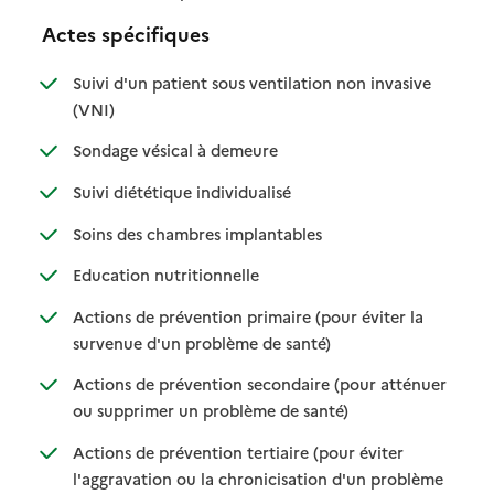
Actes spécifiques
Suivi d'un patient sous ventilation non invasive
: disponible
: non disponible
(VNI)
: disponible
: non disponible
Sondage vésical à demeure
: disponible
: non disponible
Suivi diététique individualisé
: disponible
: non disponible
Soins des chambres implantables
: disponible
: non disponible
Education nutritionnelle
Actions de prévention primaire (pour éviter la
: disponible
: non disponible
survenue d'un problème de santé)
Actions de prévention secondaire (pour atténuer
: disponible
: non disponible
ou supprimer un problème de santé)
Actions de prévention tertiaire (pour éviter
l'aggravation ou la chronicisation d'un problème