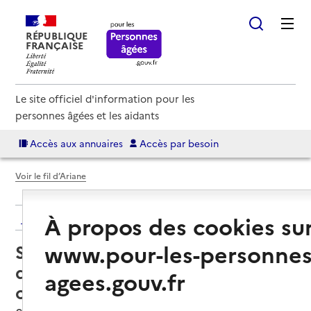
RÉPUBLIQUE
FRANÇAISE
Le site officiel d'information pour les
personnes âgées et les aidants
Accès aux annuaires
Accès par besoin
Voir le fil d’Ariane
À propos des cookies su
Retour aux résultats de l'annuaire
www.pour-les-personnes
Service de soins infirmiers à
domicile – SSIAD - Association
agees.gouv.fr
centre de soins et de santé