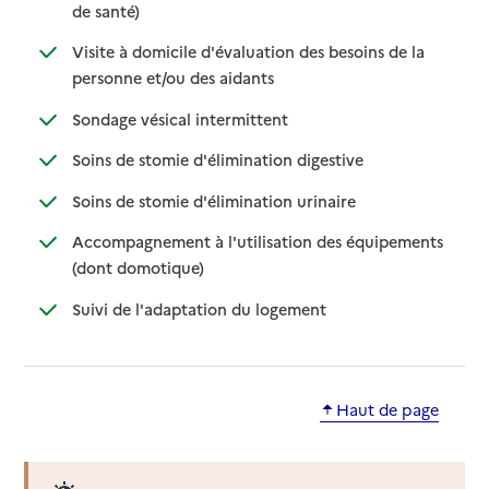
: disponible
: non disponible
de santé)
Visite à domicile d'évaluation des besoins de la
: disponible
: non disponible
personne et/ou des aidants
: disponible
: non disponible
Sondage vésical intermittent
: disponible
: non disponible
Soins de stomie d'élimination digestive
: disponible
: non disponible
Soins de stomie d'élimination urinaire
Accompagnement à l'utilisation des équipements
: disponible
: non disponible
(dont domotique)
: disponible
: non disponible
Suivi de l'adaptation du logement
Haut de page