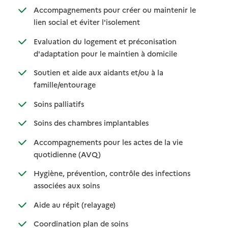
Accompagnements pour créer ou maintenir le
: disponible
: non disponible
lien social et éviter l'isolement
Evaluation du logement et préconisation
: disponible
: non disponible
d'adaptation pour le maintien à domicile
Soutien et aide aux aidants et/ou à la
: disponible
: non disponible
famille/entourage
: disponible
: non disponible
Soins palliatifs
: disponible
: non disponible
Soins des chambres implantables
Accompagnements pour les actes de la vie
: disponible
: non disponible
quotidienne (AVQ)
Hygiène, prévention, contrôle des infections
: disponible
: non disponible
associées aux soins
: disponible
: non disponible
Aide au répit (relayage)
: disponible
: non disponible
Coordination plan de soins