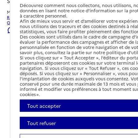
Saint Geniez d'Olt et d'Aubrac, AVEYRON
Découvrez comment nous collectons, nous utilisons, no
données en lisant notre notice d’information sur la pr
Mis à jour le
22/07/2026
à caractère personnel.
Rechercher les établissements et services autour de Saint
Afin de mieux vous servir et d’améliorer votre expérienc
Geniez d'Olt et d'Aubrac.
nous utilisons des traceurs et des cookies destinés à réal
Signaler une erreur
statistiques, vous faire profiter pleinement des fonction
Des cookies sont utilisés dans le cadre de campagne d
évaluer la performance des campagnes et afficher de la
personnalisée en fonction de votre navigation et de vot
savoir plus, consultez la partie sur notre politique d'uti
Si vous cliquez sur « Tout Accepter », l’éditeur du porta
partenaires déposeront ces cookies sur votre terminal l
navigation. Si vous cliquez sur « Tout Refuser », ces co
déposés. Si vous cliquez sur « Personnaliser », vous pou
l’implantation de cookies auxquels vous consentez. Vot
conservé pour une durée maximale de 13 mois et vous
informé et modifier vos préférences à tout moment sur
cookies ».
Tout accepter
Tout refuser
Tout déplier