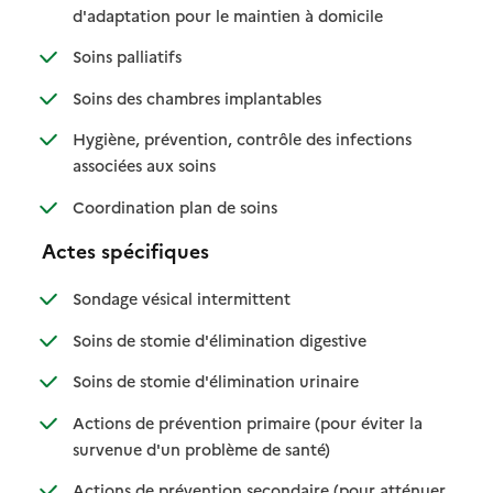
: disponible
: non disponible
d'adaptation pour le maintien à domicile
: disponible
: non disponible
Soins palliatifs
: disponible
: non disponible
Soins des chambres implantables
Hygiène, prévention, contrôle des infections
: disponible
: non disponible
associées aux soins
: disponible
: non disponible
Coordination plan de soins
Actes spécifiques
: disponible
: non disponible
Sondage vésical intermittent
: disponible
: non disponible
Soins de stomie d'élimination digestive
: disponible
: non disponible
Soins de stomie d'élimination urinaire
Actions de prévention primaire (pour éviter la
: disponible
: non disponible
survenue d'un problème de santé)
Actions de prévention secondaire (pour atténuer