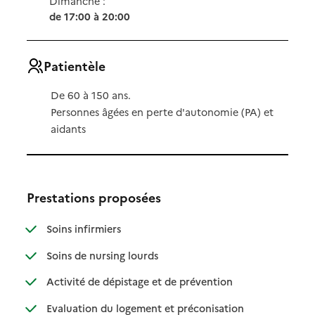
Dimanche :
de 17:00 à 20:00
Patientèle
De 60 à 150 ans.
Personnes âgées en perte d'autonomie (PA) et
aidants
Prestations proposées
: disponible
: non disponible
Soins infirmiers
: disponible
: non disponible
Soins de nursing lourds
: disponible
: non disponible
Activité de dépistage et de prévention
Evaluation du logement et préconisation