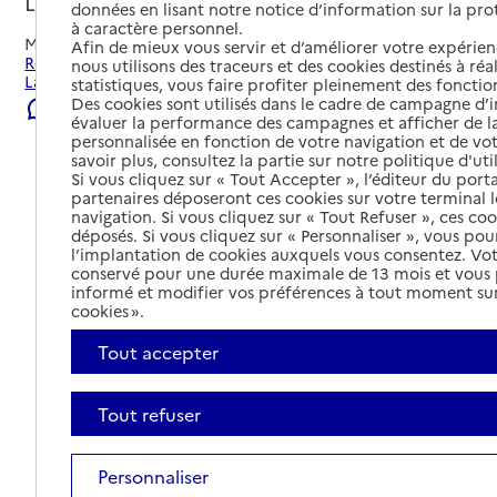
Laissac-Sévérac l'Église, AVEYRON
données en lisant notre notice d’information sur la pr
à caractère personnel.
Mis à jour le
22/07/2026
Afin de mieux vous servir et d’améliorer votre expérienc
Rechercher les établissements et services autour de
nous utilisons des traceurs et des cookies destinés à réal
Laissac-Sévérac l'Église.
statistiques, vous faire profiter pleinement des fonction
Des cookies sont utilisés dans le cadre de campagne d
Signaler une erreur
évaluer la performance des campagnes et afficher de la
personnalisée en fonction de votre navigation et de vot
savoir plus, consultez la partie sur notre politique d'uti
Si vous cliquez sur « Tout Accepter », l’éditeur du porta
partenaires déposeront ces cookies sur votre terminal l
navigation. Si vous cliquez sur « Tout Refuser », ces co
déposés. Si vous cliquez sur « Personnaliser », vous pou
l’implantation de cookies auxquels vous consentez. Vot
conservé pour une durée maximale de 13 mois et vous
informé et modifier vos préférences à tout moment sur
cookies ».
Tout accepter
Tout refuser
Tout déplier
Personnaliser