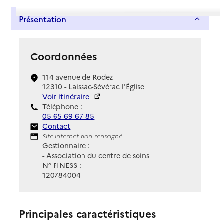
Présentation
Coordonnées
114 avenue de Rodez
12310 - Laissac-Sévérac l'Église
Voir itinéraire
Téléphone :
05 65 69 67 85
Contact
Contact
Site Internet
Site internet non renseigné
Gestionnaire :
- Association du centre de soins
N° FINESS :
120784004
Principales caractéristiques