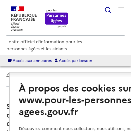
RÉPUBLIQUE
FRANÇAISE
Le site officiel d'information pour les
personnes âgées et les aidants
Accès aux annuaires
Accès par besoin
Voir le fil d’Ariane
À propos des cookies su
Retour aux résultats de l'annuaire
www.pour-les-personnes
Service de soins infirmiers à
agees.gouv.fr
domicile – SSIAD - Association
du centre de soins de Laissac
Découvrez comment nous collectons, nous utilisons, no