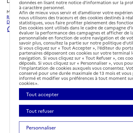
Decazeville, AVEYRON
données en lisant notre notice d’information sur la pr
à caractère personnel.
Mis à jour le
22/07/2026
Afin de mieux vous servir et d’améliorer votre expérienc
Rechercher les établissements et services autour de
nous utilisons des traceurs et des cookies destinés à réal
Decazeville.
statistiques, vous faire profiter pleinement des fonction
Des cookies sont utilisés dans le cadre de campagne d
Signaler une erreur
évaluer la performance des campagnes et afficher de la
personnalisée en fonction de votre navigation et de vot
savoir plus, consultez la partie sur notre politique d'uti
Si vous cliquez sur « Tout Accepter », l’éditeur du porta
partenaires déposeront ces cookies sur votre terminal l
navigation. Si vous cliquez sur « Tout Refuser », ces co
déposés. Si vous cliquez sur « Personnaliser », vous pou
l’implantation de cookies auxquels vous consentez. Vot
conservé pour une durée maximale de 13 mois et vous
informé et modifier vos préférences à tout moment sur
cookies ».
Tout accepter
Tout refuser
Tout déplier
Personnaliser