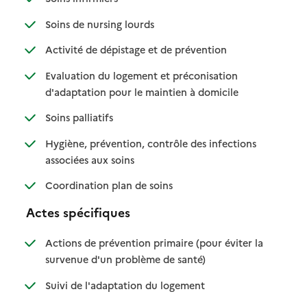
: disponible
: non disponible
Soins de nursing lourds
: disponible
: non disponible
Activité de dépistage et de prévention
Evaluation du logement et préconisation
: disponible
: non disponible
d'adaptation pour le maintien à domicile
: disponible
: non disponible
Soins palliatifs
Hygiène, prévention, contrôle des infections
: disponible
: non disponible
associées aux soins
: disponible
: non disponible
Coordination plan de soins
Actes spécifiques
Actions de prévention primaire (pour éviter la
: disponible
: non disponible
survenue d'un problème de santé)
: disponible
: non disponible
Suivi de l'adaptation du logement