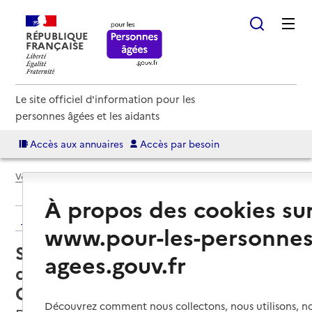
RÉPUBLIQUE
FRANÇAISE
Le site officiel d'information pour les
personnes âgées et les aidants
Accès aux annuaires
Accès par besoin
Voir le fil d’Ariane
À propos des cookies su
Retour aux résultats de l'annuaire
www.pour-les-personnes
Service de soins infirmiers à
agees.gouv.fr
domicile – SSIAD - Centre
Communal d'Action Sociale
Découvrez comment nous collectons, nous utilisons, no