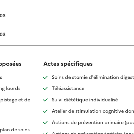
:03
:03
roposées
Actes spécifiques
isponible
on disponible
:
:
s
Soins de stomie d'élimination digest
: disponible
: non disponible
: disponible
: non disponible
ng lourds
Téléassistance
: disponibl
: non dispo
pistage et de
Suivi diététique individualisé
nible
isponible
Atelier de stimulation cognitive don
sponible
n disponible
s
Actions de prévention primaire (pou
: disponible
: non disponible
plan de soins
Actions de prévention tertiaire (pour