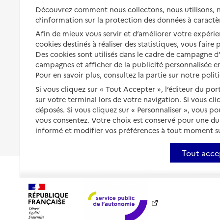
s'équiper
Découvrez comment nous collectons, nous utilisons, no
Aides financières
d’information sur la protection des données à caractè
Préserver son autonomie et sa
Solutions d'accueil temporaire
Afin de mieux vous servir et d’améliorer votre expérien
santé
cookies destinés à réaliser des statistiques, vous faire
Partager son logement
Organiser à l'avance sa propre
Des cookies sont utilisés dans le cadre de campagne 
protection
campagnes et afficher de la publicité personnalisée en
Vivre à domicile avec une
maladie ou un handicap
Pour en savoir plus, consultez la partie sur notre polit
Les mesures de protection
Si vous cliquez sur « Tout Accepter », l’éditeur du por
Être hospitalisé
Les obligations de la famille
sur votre terminal lors de votre navigation. Si vous cl
déposés. Si vous cliquez sur « Personnaliser », vous p
Fin de vie à domicile
À qui s’adresser ?
vous consentez. Votre choix est conservé pour une d
informé et modifier vos préférences à tout moment sur
Les politiques du grand âge
Tout acce