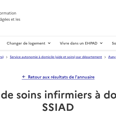
nformation
âgées et les
Changer de logement
Vivre dans un EHPAD
So
ns)
Service autonomie à domicile (aide et soins) par département
Avey
Retour aux résultats de l'annuaire
de soins infirmiers à d
SSIAD