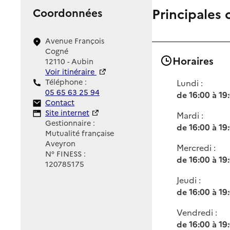
Principales 
Coordonnées
Avenue François
Cogné
Horaires
12110 - Aubin
Voir itinéraire
Téléphone :
Lundi :
05 65 63 25 94
de 16:00 à 19
Contact
Contact
Site Internet
Site internet
Mardi :
Gestionnaire :
de 16:00 à 19
Mutualité française
Aveyron
Mercredi :
N° FINESS :
de 16:00 à 19
120785175
Jeudi :
de 16:00 à 19
Vendredi :
de 16:00 à 19