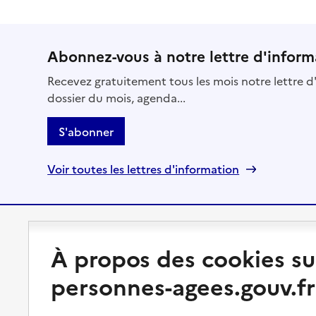
Abonnez-vous à notre lettre d'inform
Recevez gratuitement tous les mois notre lettre d'
dossier du mois, agenda...
S'abonner
Voir toutes les lettres d'information
Préserver son autonomie
Vivre à domicile
À propos des cookies su
Perte d'autonomie : évaluation
Bénéficier d'aide à domicile
personnes-agees.gouv.fr
et droits
Bénéficier de soins à domicile
Aménager son logement et