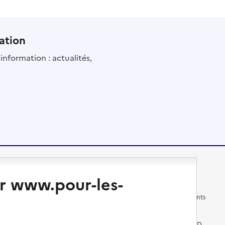
ation
information : actualités,
Changer de logement
Vivre dans un EHPAD
r www.pour-les-
Les questions à se poser
Les différents établissements
médicalisés
Vivre dans une résidence avec
services pour seniors
Préparer l'entrée en EHPAD