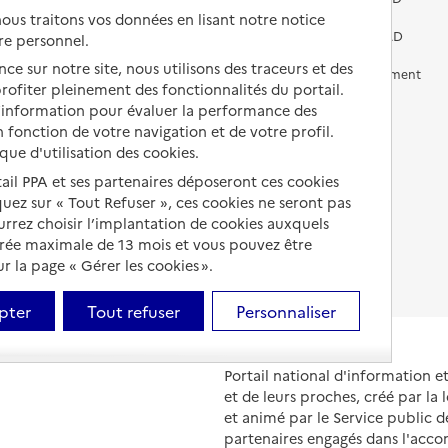
us traitons vos données en lisant notre notice
Vivre chez un proche
Aides financières en EHPAD
re personnel.
ce sur notre site, nous utilisons des traceurs et des
Vivre en accueil familial
Prévention, accompagnement
 profiter pleinement des fonctionnalités du portail.
et soins
d’information pour évaluer la performance des
Autres solutions de logement
Comprendre les prix en
 fonction de votre navigation et de votre profil.
EHPAD
ique d'utilisation des cookies.
tail PPA et ses partenaires déposeront ces cookies
Droits en EHPAD
iquez sur « Tout Refuser », ces cookies ne seront pas
Fin de vie en EHPAD
ourrez choisir l’implantation de cookies auxquels
urée maximale de 13 mois et vous pouvez être
 la page « Gérer les cookies ».
pter
Tout refuser
Personnaliser
Portail national d'information 
et de leurs proches, créé par la l
et animé par le Service public 
partenaires engagés dans l'acc