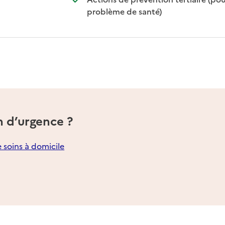
: disponible
: non disponible
problème de santé)
n d’urgence ?
e soins à domicile