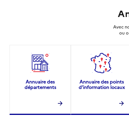
An
Avec no
ou o
Annuaire des
Annuaire des points
départements
d’information locaux