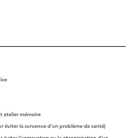
 disponible
 non disponible
ive
e
nible
: disponible
: non disponible
t atelier mémoire
: disponible
: non disponible
r éviter la survenue d'un problème de santé)
 éviter l'aggravation ou la chronicisation d'un