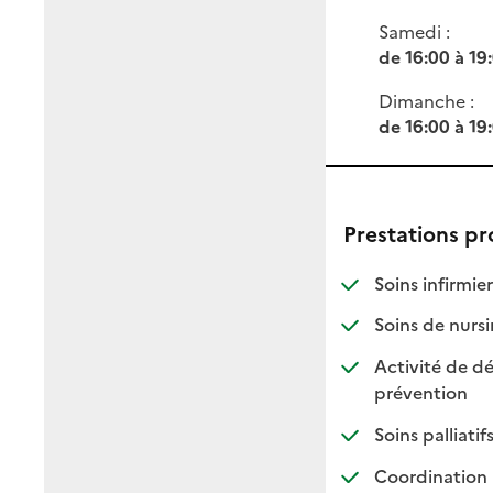
Samedi :
de 16:00 à 19
Dimanche :
de 16:00 à 19
Prestations p
: d
: n
Soins infirmier
Soins de nursi
Activité de dé
: dispo
: non d
prévention
: di
: no
Soins palliatif
Coordination 