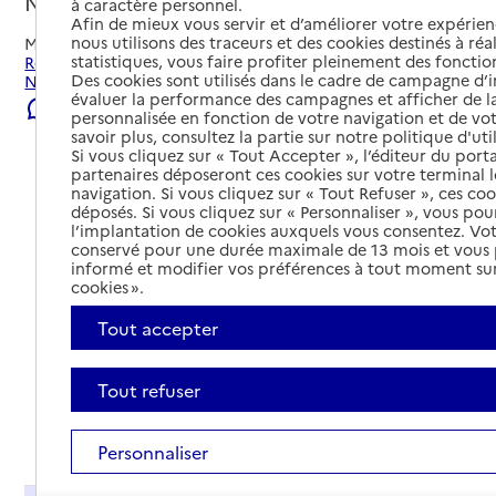
Narbonne, AUDE
à caractère personnel.
Afin de mieux vous servir et d’améliorer votre expérienc
nous utilisons des traceurs et des cookies destinés à réal
Mis à jour le
02/08/2026
statistiques, vous faire profiter pleinement des fonction
Rechercher les établissements et services autour de
Des cookies sont utilisés dans le cadre de campagne d
Narbonne.
évaluer la performance des campagnes et afficher de la
Signaler une erreur
personnalisée en fonction de votre navigation et de vot
savoir plus, consultez la partie sur notre politique d'uti
Si vous cliquez sur « Tout Accepter », l’éditeur du porta
partenaires déposeront ces cookies sur votre terminal l
navigation. Si vous cliquez sur « Tout Refuser », ces co
déposés. Si vous cliquez sur « Personnaliser », vous pou
l’implantation de cookies auxquels vous consentez. Vot
conservé pour une durée maximale de 13 mois et vous
informé et modifier vos préférences à tout moment sur
cookies ».
Tout accepter
Tout refuser
Tout déplier
Personnaliser