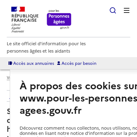
RÉPUBLIQUE
FRANÇAISE
Le site officiel d'information pour les
personnes âgées et les aidants
Accès aux annuaires
Accès par besoin
Voir le fil d’Ariane
À propos des cookies su
www.pour-les-personnes
Retour aux résultats de l'annuaire
agees.gouv.fr
Service de soins infirmiers à
domicile – SSIAD - Centre
hospitalier de Narbonne
Découvrez comment nous collectons, nous utilisons, no
données en lisant notre notice d’information sur la pr