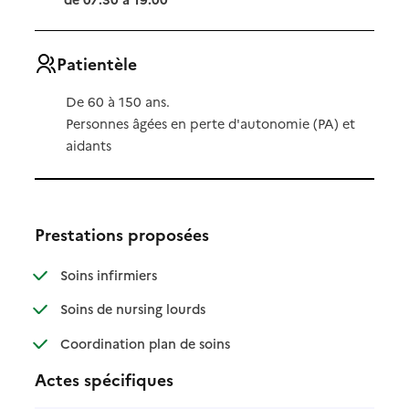
Patientèle
De 60 à 150 ans.
Personnes âgées en perte d'autonomie (PA) et
aidants
Prestations proposées
: disponible
: non disponible
Soins infirmiers
: disponible
: non disponible
Soins de nursing lourds
: disponible
: non disponible
Coordination plan de soins
Actes spécifiques