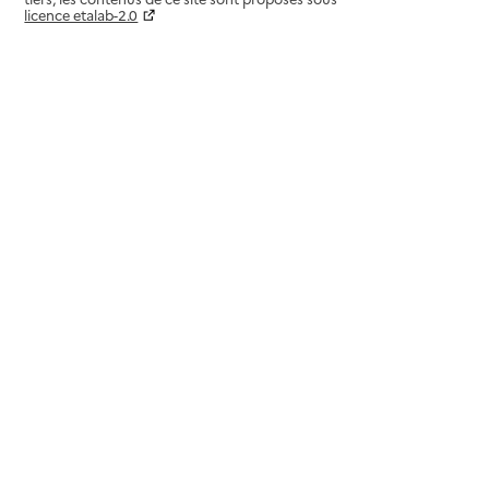
licence etalab-2.0
Paramètres sur le choix des cookies