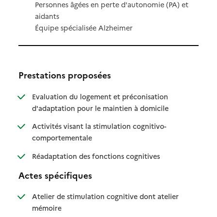
Personnes âgées en perte d'autonomie (PA) et
aidants
Équipe spécialisée Alzheimer
Prestations proposées
Evaluation du logement et préconisation
: disponible
: non disponible
d'adaptation pour le maintien à domicile
Activités visant la stimulation cognitivo-
: disponible
: non disponible
comportementale
: disponible
: non disponible
Réadaptation des fonctions cognitives
Actes spécifiques
Atelier de stimulation cognitive dont atelier
: disponible
: non disponible
mémoire