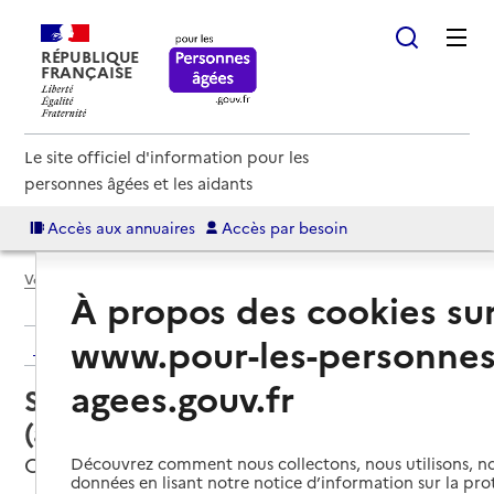
RÉPUBLIQUE
FRANÇAISE
Le site officiel d'information pour les
personnes âgées et les aidants
Accès aux annuaires
Accès par besoin
Voir le fil d’Ariane
À propos des cookies su
www.pour-les-personnes
Retour aux résultats de l'annuaire
agees.gouv.fr
Service autonomie à domicile
(aide et soins) – Services du CIAS
Carcassonne, AUDE
Découvrez comment nous collectons, nous utilisons, no
données en lisant notre notice d’information sur la pr