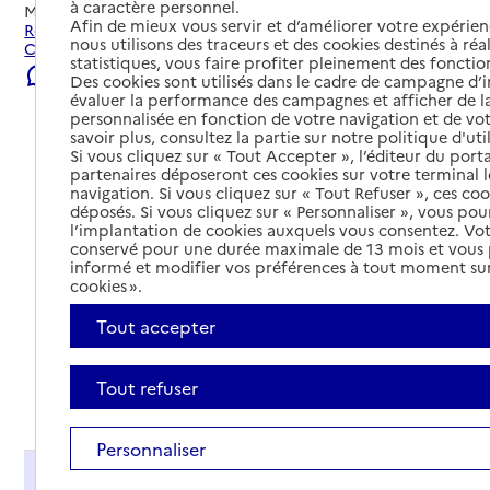
à caractère personnel.
Mis à jour le
08/08/2026
Afin de mieux vous servir et d’améliorer votre expérienc
Rechercher les établissements et services autour de
nous utilisons des traceurs et des cookies destinés à réal
Carcassonne.
statistiques, vous faire profiter pleinement des fonction
Signaler une erreur
Des cookies sont utilisés dans le cadre de campagne d
évaluer la performance des campagnes et afficher de la
personnalisée en fonction de votre navigation et de vot
savoir plus, consultez la partie sur notre politique d'uti
Si vous cliquez sur « Tout Accepter », l’éditeur du porta
partenaires déposeront ces cookies sur votre terminal l
navigation. Si vous cliquez sur « Tout Refuser », ces co
déposés. Si vous cliquez sur « Personnaliser », vous pou
l’implantation de cookies auxquels vous consentez. Vot
conservé pour une durée maximale de 13 mois et vous
informé et modifier vos préférences à tout moment sur
cookies ».
Tout accepter
Tout refuser
Tout déplier
Personnaliser
Présentation