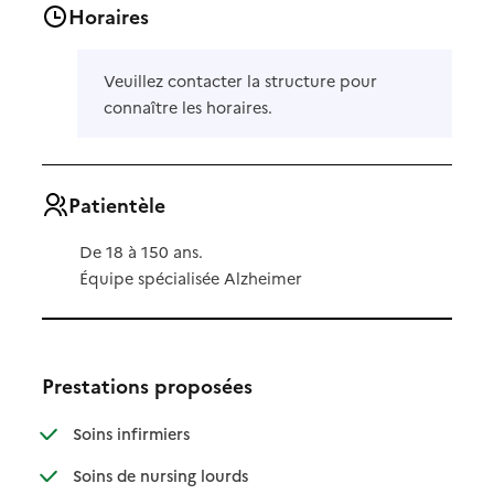
Horaires
Veuillez contacter la structure pour
connaître les horaires.
Patientèle
De 18 à 150 ans.
Équipe spécialisée Alzheimer
Prestations proposées
: disponible
: non disponible
Soins infirmiers
: disponible
: non disponible
Soins de nursing lourds