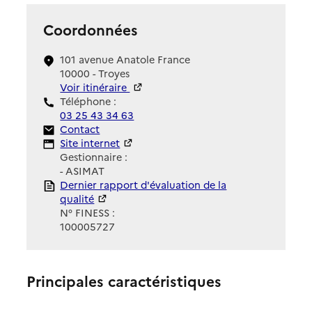
Coordonnées
101 avenue Anatole France
10000 - Troyes
Voir itinéraire
Téléphone :
03 25 43 34 63
Contact
Contact
Site Internet
Site internet
Gestionnaire :
- ASIMAT
Rapport HAS
Dernier rapport d'évaluation de la
qualité
N° FINESS :
100005727
Principales caractéristiques