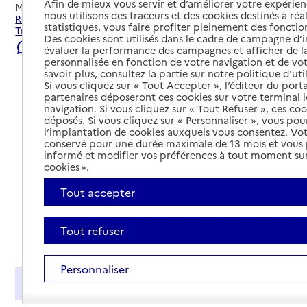
Afin de mieux vous servir et d’améliorer votre expérienc
Mis à jour le
07/08/2026
nous utilisons des traceurs et des cookies destinés à réal
Rechercher les établissements et services autour de
statistiques, vous faire profiter pleinement des fonction
Troyes.
Des cookies sont utilisés dans le cadre de campagne d
Signaler une erreur
évaluer la performance des campagnes et afficher de la
personnalisée en fonction de votre navigation et de vot
savoir plus, consultez la partie sur notre politique d'uti
Si vous cliquez sur « Tout Accepter », l’éditeur du porta
partenaires déposeront ces cookies sur votre terminal l
navigation. Si vous cliquez sur « Tout Refuser », ces co
déposés. Si vous cliquez sur « Personnaliser », vous pou
l’implantation de cookies auxquels vous consentez. Vot
conservé pour une durée maximale de 13 mois et vous
informé et modifier vos préférences à tout moment sur
cookies ».
Tout accepter
Tout refuser
Tout déplier
Personnaliser
Présentation