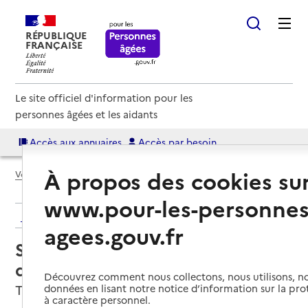
RÉPUBLIQUE
FRANÇAISE
Le site officiel d'information pour les
personnes âgées et les aidants
Accès aux annuaires
Accès par besoin
À propos des cookies su
Voir le fil d’Ariane
www.pour-les-personnes
Retour aux résultats de l'annuaire
agees.gouv.fr
Service de soins infirmiers à
domicile – SSIAD - ASIMAT
Découvrez comment nous collectons, nous utilisons, no
Troyes, AUBE
données en lisant notre notice d’information sur la pr
à caractère personnel.