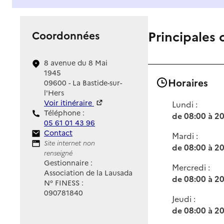
Principales 
Coordonnées
8 avenue du 8 Mai
1945
Horaires
09600 - La Bastide-sur-
l'Hers
Voir itinéraire
Lundi :
Téléphone :
de 08:00 à 2
05 61 01 43 96
Contact
Contact
Mardi :
Site Internet
Site internet non
de 08:00 à 2
renseigné
Gestionnaire :
Mercredi :
Association de la Lausada
de 08:00 à 2
N° FINESS :
090781840
Jeudi :
de 08:00 à 2