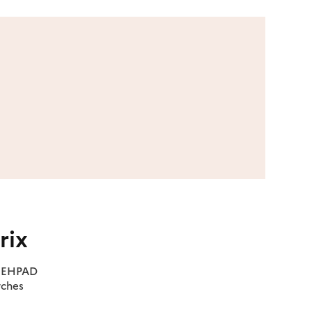
rix
es EHPAD
rches