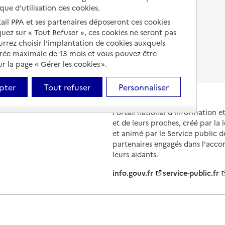
ique d'utilisation des cookies.
Droits en EHPAD
tail PPA et ses partenaires déposeront ces cookies
iquez sur « Tout Refuser », ces cookies ne seront pas
Fin de vie en EHPAD
ourrez choisir l’implantation de cookies auxquels
urée maximale de 13 mois et vous pouvez être
 la page « Gérer les cookies ».
pter
Tout refuser
Personnaliser
Portail national d'information 
et de leurs proches, créé par la l
et animé par le Service public 
partenaires engagés dans l'acc
leurs aidants.
info.gouv.fr
service-public.fr
ions légales
Contact
Prix et comparateurs
Données perso
évolutions