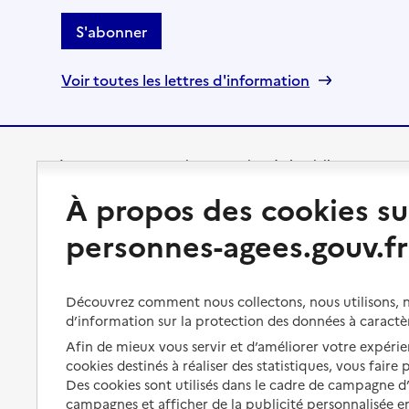
S'abonner
Voir toutes les lettres d'information
Préserver son autonomie
Vivre à domicile
À propos des cookies su
Perte d'autonomie : évaluation
Bénéficier d'aide à domicile
personnes-agees.gouv.fr
et droits
Bénéficier de soins à domicile
Aménager son logement et
s'équiper
Aides financières
Découvrez comment nous collectons, nous utilisons, no
d’information sur la protection des données à caractè
Préserver son autonomie et sa
Solutions d'accueil temporaire
santé
Afin de mieux vous servir et d’améliorer votre expérien
Partager son logement
cookies destinés à réaliser des statistiques, vous faire
Organiser à l'avance sa propre
Des cookies sont utilisés dans le cadre de campagne 
protection
Vivre à domicile avec une
campagnes et afficher de la publicité personnalisée en
maladie ou un handicap