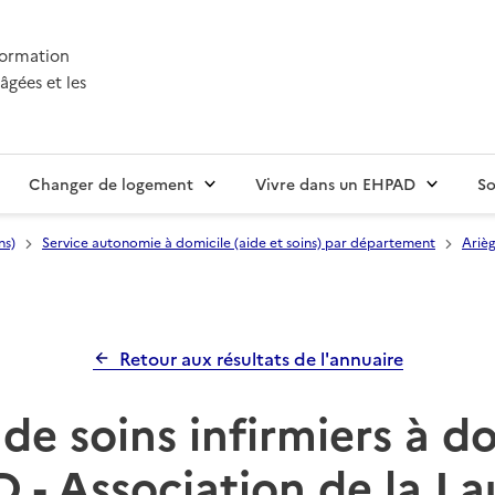
nformation
âgées et les
Changer de logement
Vivre dans un EHPAD
So
ns)
Service autonomie à domicile (aide et soins) par département
Arièg
Retour aux résultats de l'annuaire
de soins infirmiers à d
 - Association de la L