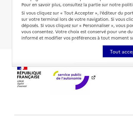
Les mesures de protection
Pour en savoir plus, consultez la partie sur notre polit
Être hospitalisé
Si vous cliquez sur « Tout Accepter », l’éditeur du por
Les obligations de la famille
sur votre terminal lors de votre navigation. Si vous cl
Fin de vie à domicile
déposés. Si vous cliquez sur « Personnaliser », vous p
À qui s’adresser ?
vous consentez. Votre choix est conservé pour une d
Les politiques du grand âge
informé et modifier vos préférences à tout moment sur
Tout acce
Plan du site
Accessibilité : totalement conforme
Ment
Outils de communication
Partenaires
Historique des 