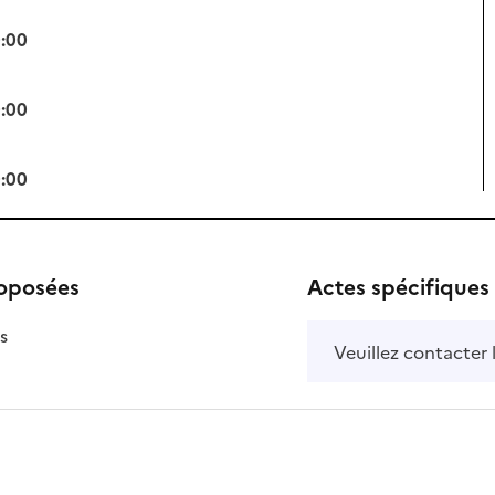
0:00
0:00
0:00
roposées
Actes spécifiques
isponible
on disponible
s
Veuillez contacter 