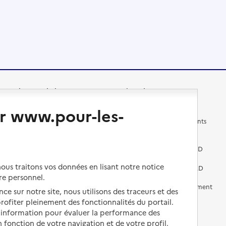
Changer de logement
Vivre dans un EHPAD
r www.pour-les-
Les questions à se poser
Les différents établissements
médicalisés
Vivre dans une résidence avec
services pour seniors
Préparer l'entrée en EHPAD
us traitons vos données en lisant notre notice
Vivre chez un proche
Aides financières en EHPAD
re personnel.
Vivre en accueil familial
Prévention, accompagnement
ce sur notre site, nous utilisons des traceurs et des
et soins
 profiter pleinement des fonctionnalités du portail.
Autres solutions de logement
d’information pour évaluer la performance des
Comprendre les prix en
 fonction de votre navigation et de votre profil.
EHPAD