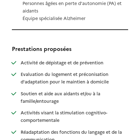
Personnes âgées en perte d'autonomie (PA) et
aidants
Équipe spécialisée Alzheimer
Prestations proposées
: disponible
: non disponible
Activité de dépistage et de prévention
Evaluation du logement et préconisation
: disponible
: non disponible
d'adaptation pour le maintien à domicile
Soutien et aide aux aidants et/ou à la
: disponible
: non disponible
famille/entourage
Activités visant la stimulation cognitivo-
: disponible
: non disponible
comportementale
Réadaptation des fonctions du langage et de la
: disponible
: non disponible
communication