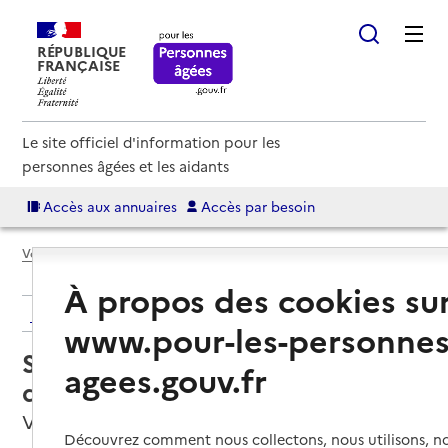
RÉPUBLIQUE
FRANÇAISE
Le site officiel d'information pour les
personnes âgées et les aidants
Accès aux annuaires
Accès par besoin
Voir le fil d’Ariane
À propos des cookies su
Retour aux résultats de l'annuaire
www.pour-les-personnes
Service de soins infirmiers à
agees.gouv.fr
domicile – SSIAD Sud Ardèche
Vogüé, ARDECHE
Découvrez comment nous collectons, nous utilisons, no