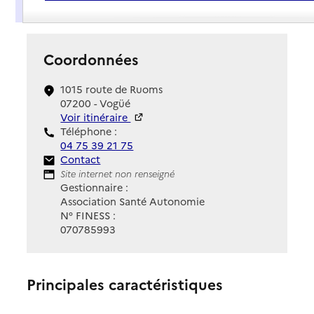
Présentation
Coordonnées
1015 route de Ruoms
07200 - Vogüé
Voir itinéraire
Téléphone :
04 75 39 21 75
Contact
Contact
Site Internet
Site internet non renseigné
Gestionnaire :
Association Santé Autonomie
N° FINESS :
070785993
Principales caractéristiques