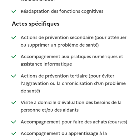
: disponible
: non disponible
Réadaptation des fonctions cognitives
Actes spécifiques
Actions de prévention secondaire (pour atténuer
: disponible
: non disponible
ou supprimer un problème de santé)
Accompagnement aux pratiques numériques et
: disponible
: non disponible
assistance informatique
Actions de prévention tertiaire (pour éviter
l'aggravation ou la chronicisation d'un problème
: disponible
: non disponible
de santé)
Visite à domicile d'évaluation des besoins de la
: disponible
: non disponible
personne et/ou des aidants
: disponib
: non disp
Accompagnement pour faire des achats (courses)
Accompagnement ou apprentissage à la