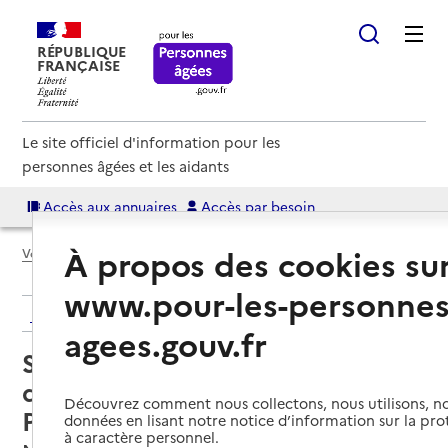
RÉPUBLIQUE
FRANÇAISE
Le site officiel d'information pour les
personnes âgées et les aidants
Accès aux annuaires
Accès par besoin
À propos des cookies su
Voir le fil d’Ariane
www.pour-les-personnes
Retour aux résultats de l'annuaire
agees.gouv.fr
Service de soins infirmiers à
domicile – SSIAD - ADAR
Découvrez comment nous collectons, nous utilisons, no
Provence Soins
données en lisant notre notice d’information sur la pr
à caractère personnel.