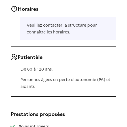
Horaires
Veuillez contacter la structure pour
connaître les horaires.
Patientèle
De 60 à 120 ans.
Personnes âgées en perte d'autonomie (PA) et
aidants
Prestations proposées
: disponible
: non disponible
Soins infirmiers