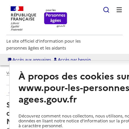
RÉPUBLIQUE
FRANÇAISE
Le site officiel d'information pour les
personnes âgées et les aidants
Accès aux annuaires
Accès par besoin
À propos des cookies su
Voir le fil d’Ariane
www.pour-les-personnes
Retour aux résultats de l'annuaire
agees.gouv.fr
Service de soins infirmiers à
domicile – SSIAD - Oxance -
Découvrez comment nous collectons, nous utilisons, no
Mutuelles de France
données en lisant notre notice d’information sur la pr
à caractère personnel.