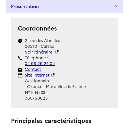
Présentation
Coordonnées
2 rue des Abeilles
06510 - Carros
Voir itinéraire
Téléphone :
04 93 29 24 04
Contact
Contact
Site Internet
Site internet
Gestionnaire :
- Oxance - Mutuelles de France
N° FINESS :
060790623
Principales caractéristiques