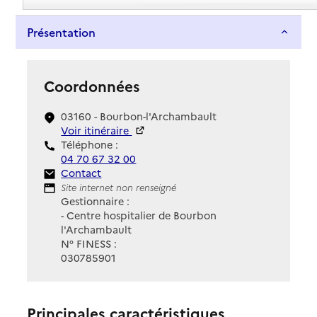
Présentation
Coordonnées
03160 - Bourbon-l'Archambault
Voir itinéraire
Téléphone :
04 70 67 32 00
Contact
Contact
Site Internet
Site internet non renseigné
Gestionnaire :
- Centre hospitalier de Bourbon
l'Archambault
N° FINESS :
030785901
Principales caractéristiques