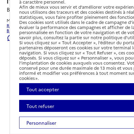
l'Archambault
à caractère personnel.
Afin de mieux vous servir et d’améliorer votre expérienc
Bourbon-l'Archambault, ALLIER
nous utilisons des traceurs et des cookies destinés à réal
statistiques, vous faire profiter pleinement des fonction
Mis à jour le
23/07/2026
Des cookies sont utilisés dans le cadre de campagne d
Rechercher les établissements et services autour de
évaluer la performance des campagnes et afficher de la
Bourbon-l'Archambault.
personnalisée en fonction de votre navigation et de vot
savoir plus, consultez la partie sur notre politique d'uti
Signaler une erreur
Si vous cliquez sur « Tout Accepter », l’éditeur du porta
partenaires déposeront ces cookies sur votre terminal l
navigation. Si vous cliquez sur « Tout Refuser », ces co
déposés. Si vous cliquez sur « Personnaliser », vous pou
l’implantation de cookies auxquels vous consentez. Vot
conservé pour une durée maximale de 13 mois et vous
informé et modifier vos préférences à tout moment sur
cookies ».
Tout accepter
Tout refuser
Personnaliser
Tout déplier