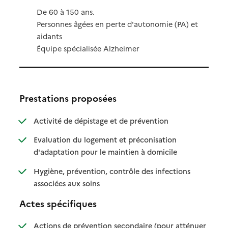
De 60 à 150 ans.
Personnes âgées en perte d'autonomie (PA) et
aidants
Équipe spécialisée Alzheimer
Prestations proposées
: disponible
: non disponible
Activité de dépistage et de prévention
Evaluation du logement et préconisation
: disponible
: non disponible
d'adaptation pour le maintien à domicile
Hygiène, prévention, contrôle des infections
: disponible
: non disponible
associées aux soins
Actes spécifiques
Actions de prévention secondaire (pour atténuer