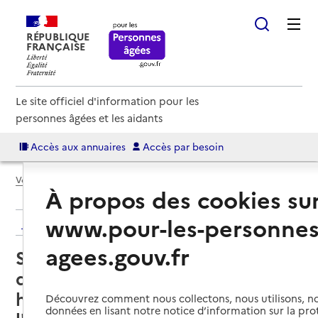
RÉPUBLIQUE
FRANÇAISE
Le site officiel d'information pour les
personnes âgées et les aidants
Accès aux annuaires
Accès par besoin
Voir le fil d’Ariane
À propos des cookies su
www.pour-les-personnes
Retour aux résultats de l'annuaire
agees.gouv.fr
Service de soins infirmiers à
domicile – SSIAD - Centre
hospitalier de Bourbon
Découvrez comment nous collectons, nous utilisons, no
données en lisant notre notice d’information sur la pr