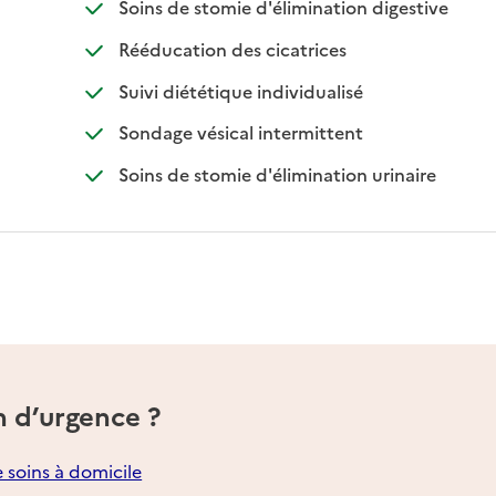
e
: disponi
: non dis
Soins de stomie d'élimination digestive
e
: disponible
: non disponible
Rééducation des cicatrices
e
: disponible
: non disponible
Suivi diététique individualisé
e
: disponible
: non disponible
Sondage vésical intermittent
e
: disponibl
: non dispo
Soins de stomie d'élimination urinaire
n d’urgence ?
e soins à domicile