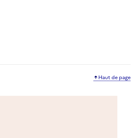
ble
ponible
e
nible
Haut de page