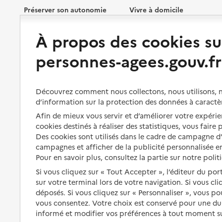
Préserver son autonomie
Vivre à domicile
À propos des cookies su
Perte d'autonomie : évaluation
Bénéficier d'aide à domicile
et droits
personnes-agees.gouv.fr
Bénéficier de soins à domicile
Aménager son logement et
s'équiper
Aides financières
Découvrez comment nous collectons, nous utilisons, no
Préserver son autonomie et sa
Solutions d'accueil temporaire
d’information sur la protection des données à caractè
santé
Partager son logement
Afin de mieux vous servir et d’améliorer votre expérien
Organiser à l'avance sa propre
cookies destinés à réaliser des statistiques, vous faire
protection
Vivre à domicile avec une
Des cookies sont utilisés dans le cadre de campagne 
maladie ou un handicap
campagnes et afficher de la publicité personnalisée en
Les mesures de protection
Pour en savoir plus, consultez la partie sur notre polit
Être hospitalisé
Les obligations de la famille
Si vous cliquez sur « Tout Accepter », l’éditeur du por
Fin de vie à domicile
sur votre terminal lors de votre navigation. Si vous cl
À qui s’adresser ?
déposés. Si vous cliquez sur « Personnaliser », vous p
vous consentez. Votre choix est conservé pour une d
Les politiques du grand âge
informé et modifier vos préférences à tout moment sur