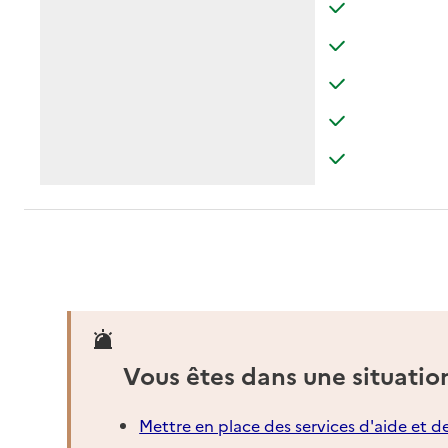
: disponible
: non disponibl
: disponible
: non disponibl
: disponible
: non disponibl
: disponible
: non disponibl
: disponible
: non disponibl
Vous êtes dans une situatio
Mettre en place des services d'aide et d