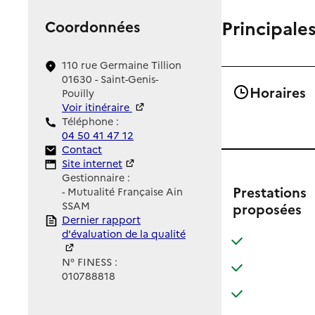
Principales
Coordonnées
110 rue Germaine Tillion
01630 - Saint-Genis-
Horaires
Pouilly
Voir itinéraire
Téléphone :
04 50 41 47 12
Contact
Contact
Site Internet
Site internet
Gestionnaire :
Prestations
- Mutualité Française Ain
SSAM
proposées
Rapport HAS
Dernier rapport
d'évaluation de la qualité
: disponible
: non disponibl
N° FINESS :
: disponible
: non disponibl
010788818
: disponible
: non disponibl