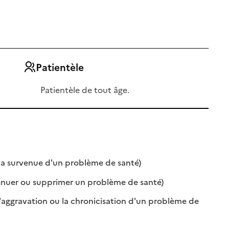
Patientèle
Patientèle de tout âge.
: disponible
: non disponible
 la survenue d'un problème de santé)
: disponible
: non disponible
énuer ou supprimer un problème de santé)
l'aggravation ou la chronicisation d'un problème de