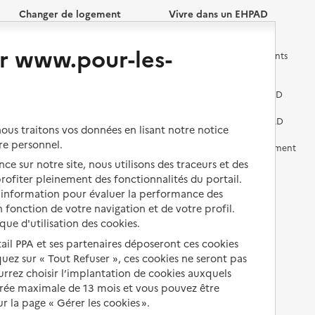
Changer de logement
Vivre dans un EHPAD
r www.pour-les-
Les questions à se poser
Les différents établissements
médicalisés
Vivre dans une résidence avec
services pour seniors
Préparer l'entrée en EHPAD
Vivre chez un proche
Aides financières en EHPAD
us traitons vos données en lisant notre notice
re personnel.
Vivre en accueil familial
Prévention, accompagnement
et soins
ce sur notre site, nous utilisons des traceurs et des
Autres solutions de logement
 profiter pleinement des fonctionnalités du portail.
Comprendre les prix en
d’information pour évaluer la performance des
EHPAD
 fonction de votre navigation et de votre profil.
ique d'utilisation des cookies.
Droits en EHPAD
tail PPA et ses partenaires déposeront ces cookies
Fin de vie en EHPAD
iquez sur « Tout Refuser », ces cookies ne seront pas
ourrez choisir l’implantation de cookies auxquels
urée maximale de 13 mois et vous pouvez être
 la page « Gérer les cookies ».