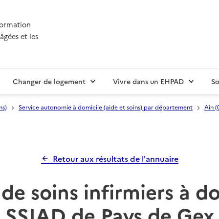
nformation
âgées et les
Changer de logement
Vivre dans un EHPAD
So
ns)
Service autonomie à domicile (aide et soins) par département
Ain (
Retour aux résultats de l'annuaire
de soins infirmiers à d
SSIAD de Pays de Gex