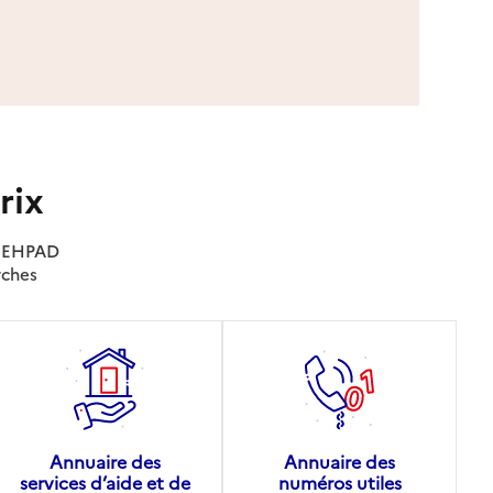
rix
es EHPAD
rches
Annuaire des
Annuaire des
services d’aide et de
numéros utiles