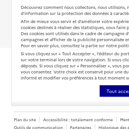
Les mesures de protection
Découvrez comment nous collectons, nous utilisons, no
Être hospitalisé
d’information sur la protection des données à caractè
Les obligations de la famille
Afin de mieux vous servir et d’améliorer votre expérien
Fin de vie à domicile
À qui s’adresser ?
cookies destinés à réaliser des statistiques, vous faire
Des cookies sont utilisés dans le cadre de campagne 
Les politiques du grand âge
campagnes et afficher de la publicité personnalisée en
Pour en savoir plus, consultez la partie sur notre polit
Si vous cliquez sur « Tout Accepter », l’éditeur du por
sur votre terminal lors de votre navigation. Si vous cl
déposés. Si vous cliquez sur « Personnaliser », vous p
vous consentez. Votre choix est conservé pour une d
informé et modifier vos préférences à tout moment sur
Tout acce
Plan du site
Accessibilité : totalement conforme
Ment
Outils de communication
Partenaires
Historique des 