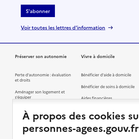
S'abonner
Voir toutes les lettres d'information
Préserver son autonomie
Vivre à domicile
Perte d'autonomie : évaluation
Bénéficier d'aide à domicile
et droits
Bénéficier de soins à domicile
Aménager son logement et
s'équiper
Aides financières
Préserver son autonomie et sa
Solutions d'accueil temporaire
À propos des cookies su
santé
Partager son logement
personnes-agees.gouv.fr
Organiser à l'avance sa propre
protection
Vivre à domicile avec une
maladie ou un handicap