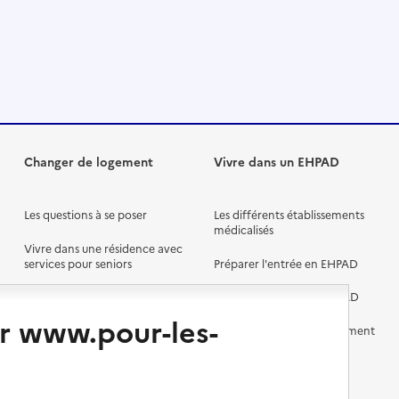
Changer de logement
Vivre dans un EHPAD
Les questions à se poser
Les différents établissements
médicalisés
Vivre dans une résidence avec
services pour seniors
Préparer l'entrée en EHPAD
Vivre chez un proche
Aides financières en EHPAD
r www.pour-les-
Vivre en accueil familial
Prévention, accompagnement
et soins
Autres solutions de logement
Comprendre les prix en
EHPAD