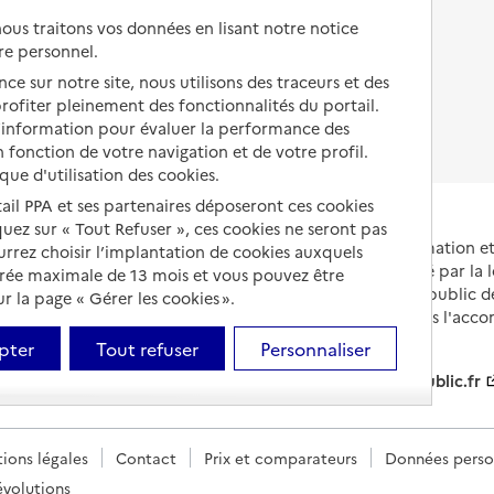
us traitons vos données en lisant notre notice
Droits en EHPAD
re personnel.
Fin de vie en EHPAD
ce sur notre site, nous utilisons des traceurs et des
 profiter pleinement des fonctionnalités du portail.
d’information pour évaluer la performance des
 fonction de votre navigation et de votre profil.
ique d'utilisation des cookies.
tail PPA et ses partenaires déposeront ces cookies
iquez sur « Tout Refuser », ces cookies ne seront pas
Portail national d'information 
ourrez choisir l’implantation de cookies auxquels
et de leurs proches, créé par la l
urée maximale de 13 mois et vous pouvez être
et animé par le Service public 
 la page « Gérer les cookies ».
partenaires engagés dans l'acc
leurs aidants.
pter
Tout refuser
Personnaliser
info.gouv.fr
service-public.fr
ions légales
Contact
Prix et comparateurs
Données perso
évolutions