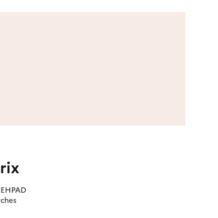
rix
es EHPAD
rches