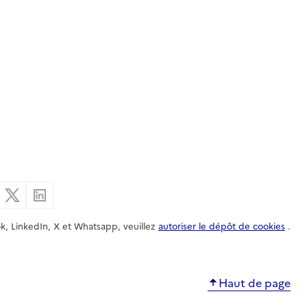
er par email
Partager sur Facebook
Partager sur X
Partager sur Linkedin
k, LinkedIn, X et Whatsapp, veuillez
autoriser le dépôt de cookies
.
Haut de page