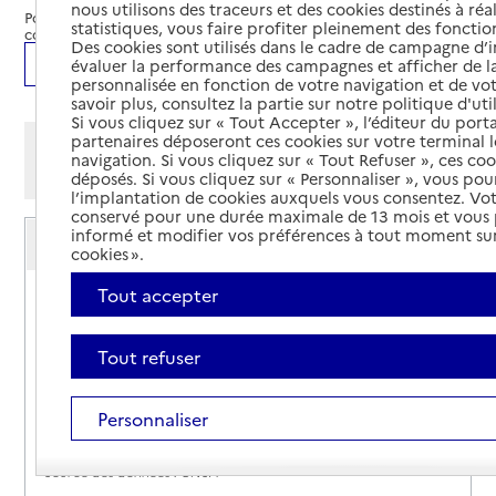
nous utilisons des traceurs et des cookies destinés à réal
Pour une demande d'hébergement en accueil familial, merci de
statistiques, vous faire profiter pleinement des fonction
contacter le service ci-après :
Des cookies sont utilisés dans le cadre de campagne d
Ajouter cette recherche aux favoris
évaluer la performance des campagnes et afficher de la
personnalisée en fonction de votre navigation et de vot
savoir plus, consultez la partie sur notre politique d'uti
Si vous cliquez sur « Tout Accepter », l’éditeur du porta
partenaires déposeront ces cookies sur votre terminal l
Afficher les résultats par:
navigation. Si vous cliquez sur « Tout Refuser », ces co
Mode liste
Mode carte
déposés. Si vous cliquez sur « Personnaliser », vous pou
l’implantation de cookies auxquels vous consentez. Vot
conservé pour une durée maximale de 13 mois et vous
Service de l'accueil familial du département de
informé et modifier vos préférences à tout moment sur
cookies ».
l'Ille-et-Vilaine (35)
Tout accepter
Adresse
1 avenue de la Préfecture
35000
-
Rennes
Tout refuser
02 99 02 38 22
Site internet
Personnaliser
Rapport HAS
Mis à jour le : 02/05/2024
Source des données : CNSA