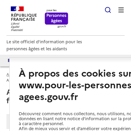
RÉPUBLIQUE
FRANÇAISE
Le site officiel d'information pour les
personnes âgées et les aidants
Accès aux annuaires
Accès par besoin
À propos des cookies su
Accueil
Espace annuaire
Annuaire des services d'accueil familial
www.pour-les-personnes
Annuaire des services d'accueil
agees.gouv.fr
familial
Découvrez comment nous collectons, nous utilisons, no
données en lisant notre notice d’information sur la pr
Modifier ma recherche
à caractère personnel.
Afin de mieux vous servir et d’améliorer votre expérienc