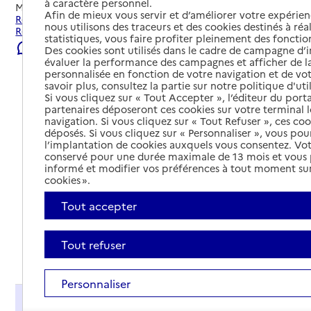
à caractère personnel.
Mis à jour le
31/07/2026
Afin de mieux vous servir et d’améliorer votre expérienc
Rechercher les établissements et services autour de
nous utilisons des traceurs et des cookies destinés à réal
Rosny-sur-Seine.
statistiques, vous faire profiter pleinement des fonction
Signaler une erreur
Des cookies sont utilisés dans le cadre de campagne d
évaluer la performance des campagnes et afficher de la
personnalisée en fonction de votre navigation et de vot
savoir plus, consultez la partie sur notre politique d'uti
Si vous cliquez sur « Tout Accepter », l’éditeur du porta
partenaires déposeront ces cookies sur votre terminal l
navigation. Si vous cliquez sur « Tout Refuser », ces co
déposés. Si vous cliquez sur « Personnaliser », vous pou
l’implantation de cookies auxquels vous consentez. Vot
conservé pour une durée maximale de 13 mois et vous
informé et modifier vos préférences à tout moment sur
cookies ».
Tout accepter
Tout refuser
Tout déplier
Personnaliser
Présentation