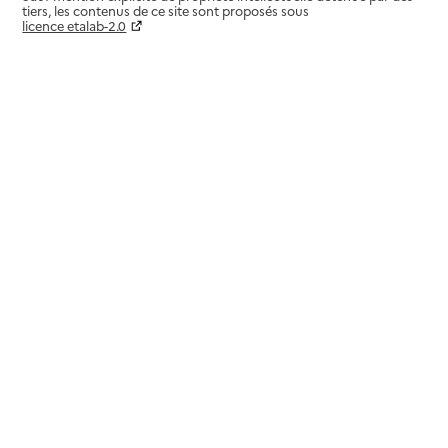
tiers, les contenus de ce site sont proposés sous
licence etalab-2.0
Paramètres sur le choix des cookies