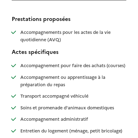
Prestations proposées
Accompagnements pour les actes de la vie
: disponible
: non disponible
quotidienne (AVQ)
Actes spécifiques
: disponib
: non disp
Accompagnement pour faire des achats (courses)
Accompagnement ou apprentissage à la
: disponible
: non disponible
préparation du repas
: disponible
: non disponible
Transport accompagné véhiculé
: disponible
: non disponibl
Soins et promenade d'animaux domestiques
: disponible
: non disponible
Accompagnement administratif
: disponible
: non dispo
Entretien du logement (ménage, petit bricolage)