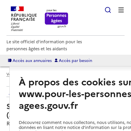
RÉPUBLIQUE
FRANÇAISE
Le site officiel d'information pour les
personnes âgées et les aidants
Accès aux annuaires
Accès par besoin
Voir le fil d’Ariane
À propos des cookies su
www.pour-les-personnes
Retour aux résultats de l'annuaire
agees.gouv.fr
Service autonomie à domicile
(aide) – Maintien Adom
Rosny-sur-Seine, YVELINES
Découvrez comment nous collectons, nous utilisons, no
données en lisant notre notice d’information sur la pr