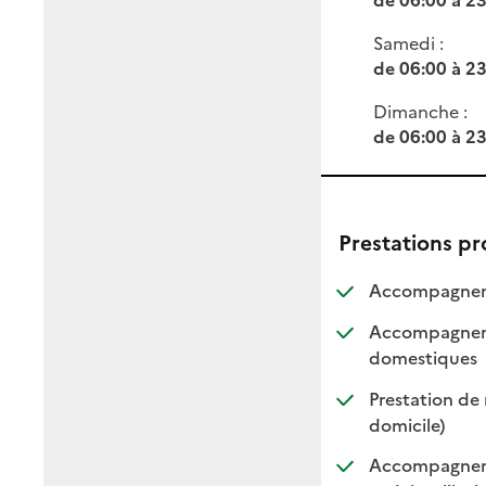
Samedi :
de 06:00 à 2
Dimanche :
de 06:00 à 2
Prestations p
Accompagneme
Accompagnemen
: dis
: non
domestiques
Prestation de 
: disponi
: non di
domicile)
Accompagnemen