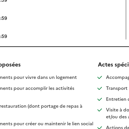
3:59
3:59
roposées
Actes spéci
: disponible
: non disponible
nts pour vivre dans un logement
Accompagne
ts pour accomplir les activités
Transport
ponible
 disponible
Entretien 
restauration (dont portage de repas à
Visite à d
ble
sponible
et/ou des 
ts pour créer ou maintenir le lien social
Actions de