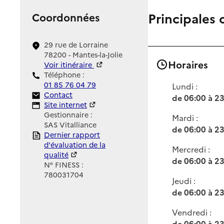
Principales 
Coordonnées
29 rue de Lorraine
78200 - Mantes-la-Jolie
Horaires
Voir itinéraire
Téléphone :
01 85 76 04 79
Lundi :
Contact
Contact
de 06:00 à 2
Site Internet
Site internet
Gestionnaire :
Mardi :
SAS Vitalliance
de 06:00 à 2
Rapport HAS
Dernier rapport
d'évaluation de la
Mercredi :
qualité
de 06:00 à 2
N° FINESS :
780031704
Jeudi :
de 06:00 à 2
Vendredi :
de 06:00 à 2