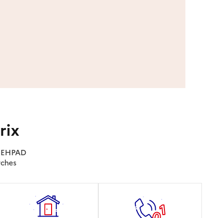
rix
es EHPAD
rches