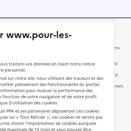
r www.pour-les-
Changer de logement
Vivre dans un EHPAD
Les questions à se poser
Les différents établissements
médicalisés
Vivre dans une résidence avec
us traitons vos données en lisant notre notice
services pour seniors
Préparer l'entrée en EHPAD
re personnel.
Vivre chez un proche
Aides financières en EHPAD
ce sur notre site, nous utilisons des traceurs et des
 profiter pleinement des fonctionnalités du portail.
Vivre en accueil familial
Prévention, accompagnement
d’information pour évaluer la performance des
et soins
 fonction de votre navigation et de votre profil.
Autres solutions de logement
Comprendre les prix en
ique d'utilisation des cookies.
EHPAD
tail PPA et ses partenaires déposeront ces cookies
iquez sur « Tout Refuser », ces cookies ne seront pas
Droits en EHPAD
ourrez choisir l’implantation de cookies auxquels
urée maximale de 13 mois et vous pouvez être
Fin de vie en EHPAD