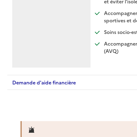
et éviter l'iso
Accompagnement
sportives et de
Soins socio-es
Accompagnemen
: disponible
: non dispo
(AVQ)
Demande d'aide financière