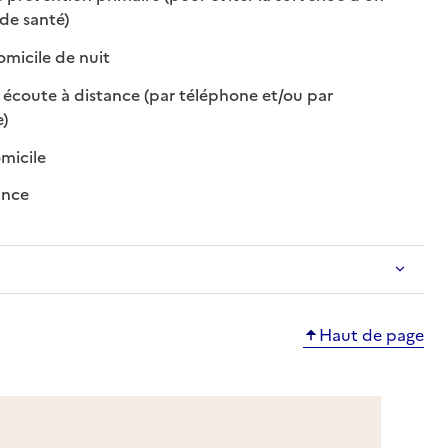
: disponible
: non disponible
de santé)
: disponible
: non disponible
micile de nuit
 écoute à distance (par téléphone et/ou par
isponible
on disponible
e)
: disponible
: non disponible
omicile
: disponible
: non disponible
ance
Haut de page