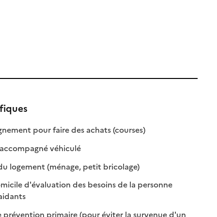
fiques
: disponible
: non disponible
ment pour faire des achats (courses)
: disponible
: non disponible
 accompagné véhiculé
: disponible
: non disponible
du logement (ménage, petit bricolage)
omicile d'évaluation des besoins de la personne
: disponible
: non disponible
aidants
 prévention primaire (pour éviter la survenue d'un