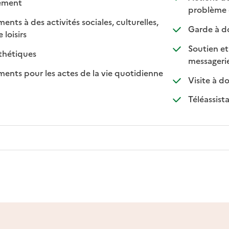
: disponible
: non disponible
lement
problème 
s à des activités sociales, culturelles,
Garde à do
: disponible
: non disponible
 loisirs
Soutien et
: disponible
: non disponible
thétiques
: d
: n
messageri
ts pour les actes de la vie quotidienne
Visite à d
nible
Téléassist