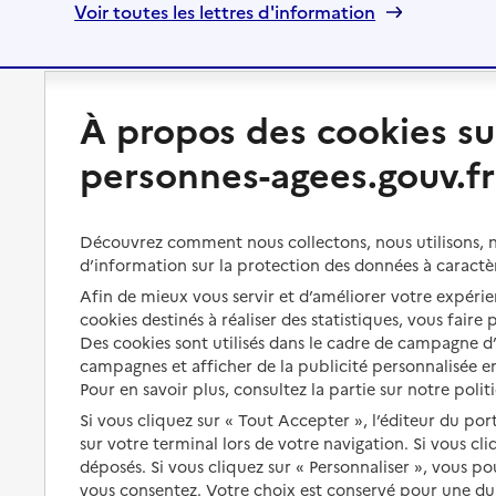
Voir toutes les lettres d'information
À propos des cookies su
Préserver son autonomie
Vivre à domicile
personnes-agees.gouv.fr
Perte d'autonomie : évaluation
Bénéficier d'aide à domicile
et droits
Bénéficier de soins à domicile
Découvrez comment nous collectons, nous utilisons, no
Aménager son logement et
s'équiper
d’information sur la protection des données à caractè
Aides financières
Afin de mieux vous servir et d’améliorer votre expérien
Préserver son autonomie et sa
Solutions d'accueil temporaire
cookies destinés à réaliser des statistiques, vous faire
santé
Des cookies sont utilisés dans le cadre de campagne 
Partager son logement
Organiser à l'avance sa propre
campagnes et afficher de la publicité personnalisée en
protection
Pour en savoir plus, consultez la partie sur notre polit
Vivre à domicile avec une
maladie ou un handicap
Si vous cliquez sur « Tout Accepter », l’éditeur du por
Les mesures de protection
sur votre terminal lors de votre navigation. Si vous cl
Être hospitalisé
déposés. Si vous cliquez sur « Personnaliser », vous p
Les obligations de la famille
vous consentez. Votre choix est conservé pour une d
Fin de vie à domicile