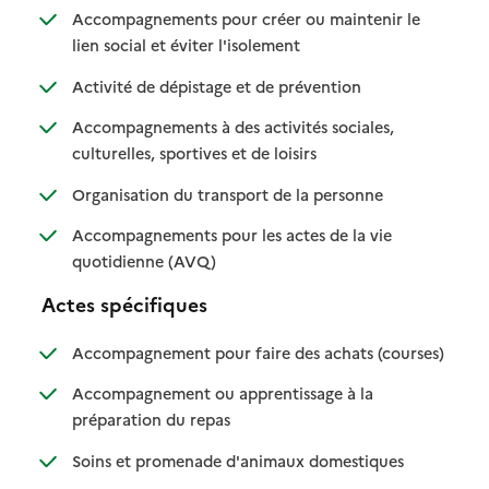
Accompagnements pour créer ou maintenir le
: disponible
: non disponible
lien social et éviter l'isolement
: disponible
: non disponible
Activité de dépistage et de prévention
Accompagnements à des activités sociales,
: disponible
: non disponible
culturelles, sportives et de loisirs
: disponible
: non disponible
Organisation du transport de la personne
Accompagnements pour les actes de la vie
: disponible
: non disponible
quotidienne (AVQ)
Actes spécifiques
: disponib
: non disp
Accompagnement pour faire des achats (courses)
Accompagnement ou apprentissage à la
: disponible
: non disponible
préparation du repas
: disponible
: non disponibl
Soins et promenade d'animaux domestiques