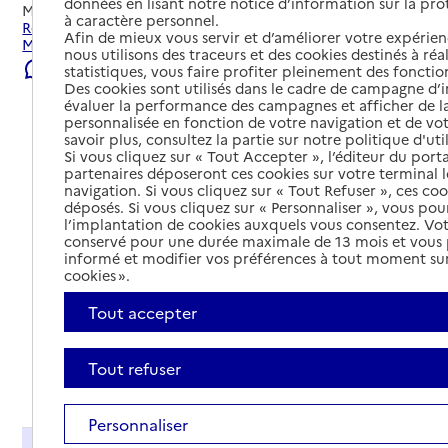
données en lisant notre notice d’information sur la pr
Mis à jour le
31/07/2026
à caractère personnel.
Rechercher les établissements et services autour de
Afin de mieux vous servir et d’améliorer votre expérienc
Mantes-la-Jolie.
nous utilisons des traceurs et des cookies destinés à réal
Signaler une erreur
statistiques, vous faire profiter pleinement des fonction
Des cookies sont utilisés dans le cadre de campagne d
évaluer la performance des campagnes et afficher de la
personnalisée en fonction de votre navigation et de vot
savoir plus, consultez la partie sur notre politique d'uti
Si vous cliquez sur « Tout Accepter », l’éditeur du porta
partenaires déposeront ces cookies sur votre terminal l
navigation. Si vous cliquez sur « Tout Refuser », ces co
déposés. Si vous cliquez sur « Personnaliser », vous pou
l’implantation de cookies auxquels vous consentez. Vot
conservé pour une durée maximale de 13 mois et vous
informé et modifier vos préférences à tout moment sur
cookies ».
Tout accepter
Tout refuser
Tout déplier
Personnaliser