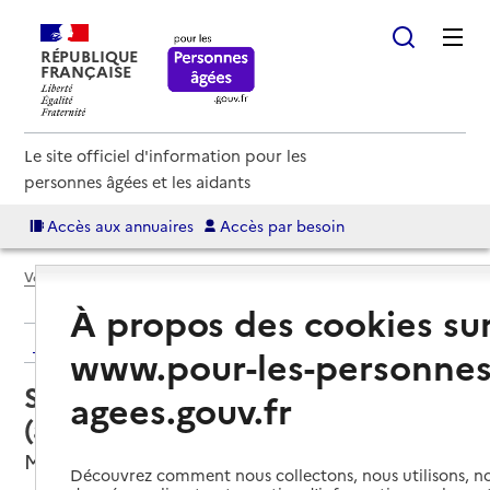
RÉPUBLIQUE
FRANÇAISE
Le site officiel d'information pour les
personnes âgées et les aidants
Accès aux annuaires
Accès par besoin
Voir le fil d’Ariane
À propos des cookies su
Retour aux résultats de l'annuaire
www.pour-les-personnes
Service autonomie à domicile
agees.gouv.fr
(aide) – Vicky'services
Mantes-la-Jolie, YVELINES
Découvrez comment nous collectons, nous utilisons, no