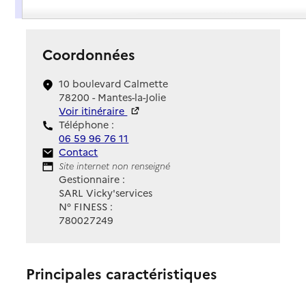
Présentation
Coordonnées
10 boulevard Calmette
78200 - Mantes-la-Jolie
Voir itinéraire
Téléphone :
06 59 96 76 11
Contact
Contact
Site Internet
Site internet non renseigné
Gestionnaire :
SARL Vicky'services
N° FINESS :
780027249
Principales caractéristiques