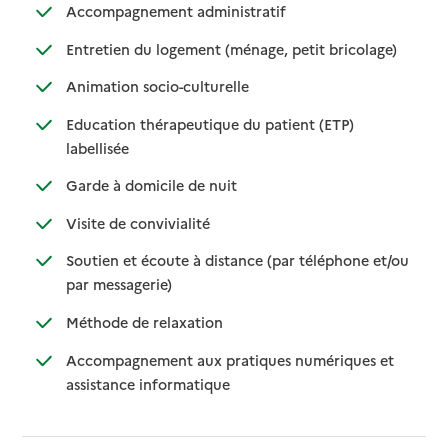
: disponible
: non disponible
Accompagnement administratif
: disponible
: non dispo
Entretien du logement (ménage, petit bricolage)
: disponible
: non disponible
Animation socio-culturelle
Education thérapeutique du patient (ETP)
: disponible
: non disponible
labellisée
: disponible
: non disponible
Garde à domicile de nuit
: disponible
: non disponible
Visite de convivialité
Soutien et écoute à distance (par téléphone et/ou
: disponible
: non disponible
par messagerie)
: disponible
: non disponible
Méthode de relaxation
Accompagnement aux pratiques numériques et
: disponible
: non disponible
assistance informatique