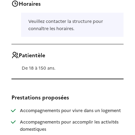
Horaires
Veuillez contacter la structure pour
connaître les horaires.
Patientèle
De 18 à 150 ans.
Prestations proposées
: disponibl
: non dispo
Accompagnements pour vivre dans un logement
Accompagnements pour accomplir les activités
: disponible
: non disponible
domestiques