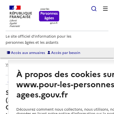
RÉPUBLIQUE
FRANÇAISE
Le site officiel d'information pour les
personnes âgées et les aidants
Accès aux annuaires
Accès par besoin
Voir le fil d’Ariane
À propos des cookies su
Retour aux résultats de l'annuaire
www.pour-les-personnes
Service autonomie à domicile
agees.gouv.fr
(aide) – ADMR Saint-Aubin-
Châteauneuf
Découvrez comment nous collectons, nous utilisons, no
données en lisant notre notice d’information sur la pr