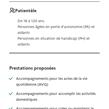
Patientèle
De 18 à 120 ans.
Personnes âgées en perte d'autonomie (PA) et
aidants
Personnes en situation de handicap (PH) et
aidants
Prestations proposées
Accompagnements pour les actes de la vie
: disponible
: non disponible
quotidienne (AVQ)
Accompagnements pour accomplir les activités
: disponible
: non disponible
domestiques
Accompagnements pour créer ou maintenir le