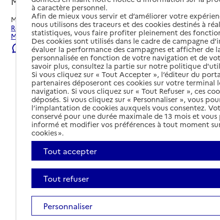
Montholon, YONNE
à caractère personnel.
Afin de mieux vous servir et d’améliorer votre expérienc
Mis à jour le
05/08/2026
nous utilisons des traceurs et des cookies destinés à réal
Rechercher les établissements et services autour de
statistiques, vous faire profiter pleinement des fonction
Montholon.
Des cookies sont utilisés dans le cadre de campagne d
Signaler une erreur
évaluer la performance des campagnes et afficher de la
personnalisée en fonction de votre navigation et de vot
savoir plus, consultez la partie sur notre politique d'uti
Si vous cliquez sur « Tout Accepter », l’éditeur du porta
partenaires déposeront ces cookies sur votre terminal l
navigation. Si vous cliquez sur « Tout Refuser », ces co
déposés. Si vous cliquez sur « Personnaliser », vous pou
l’implantation de cookies auxquels vous consentez. Vot
conservé pour une durée maximale de 13 mois et vous
informé et modifier vos préférences à tout moment sur
cookies ».
Tout accepter
Tout refuser
Tout déplier
Personnaliser