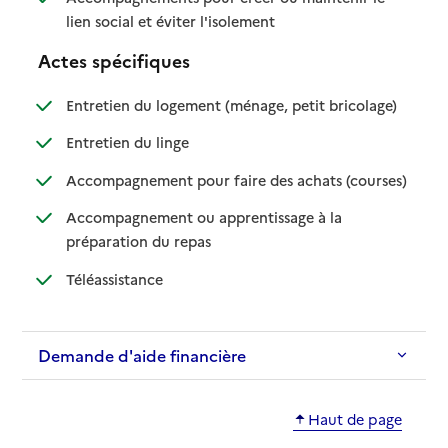
: disponible
: non disponible
lien social et éviter l'isolement
Actes spécifiques
: disponible
: non dispo
Entretien du logement (ménage, petit bricolage)
: disponible
: non disponible
Entretien du linge
: disponib
: non disp
Accompagnement pour faire des achats (courses)
Accompagnement ou apprentissage à la
: disponible
: non disponible
préparation du repas
: disponible
: non disponible
Téléassistance
Demande d'aide financière
Haut de page