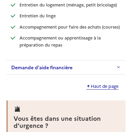
: disponible
: non dispo
Entretien du logement (ménage, petit bricolage)
: disponible
: non disponible
Entretien du linge
: disponib
: non disp
Accompagnement pour faire des achats (courses)
Accompagnement ou apprentissage à la
: disponible
: non disponible
préparation du repas
Demande d'aide financière
Haut de page
Vous êtes dans une situation
d’urgence ?