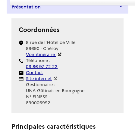
Présentation
Coordonnées
8 rue de l'Hôtel de Ville
89690 - Chéroy
Voir itinéraire
Téléphone :
03 86 97 72 22
Contact
Contact
Site Internet
Site internet
Gestionnaire :
UNA Gâtinais en Bourgogne
N° FINESS :
890006992
Principales caractéristiques