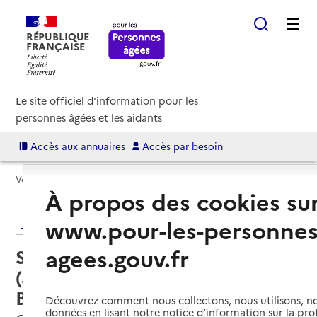
RÉPUBLIQUE
FRANÇAISE
Le site officiel d'information pour les
personnes âgées et les aidants
Accès aux annuaires
Accès par besoin
Voir le fil d’Ariane
À propos des cookies su
www.pour-les-personnes
Retour aux résultats de l'annuaire
agees.gouv.fr
Service autonomie à domicile
(aide) – UNA Gâtinais en
Bourgogne
Découvrez comment nous collectons, nous utilisons, no
données en lisant notre notice d’information sur la pr