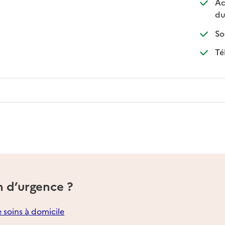
Ac
du
So
Té
n d’urgence ?
e soins à domicile