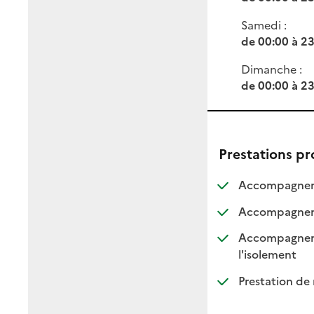
Samedi :
de 00:00 à 2
Dimanche :
de 00:00 à 2
Prestations p
Accompagnemen
Accompagnemen
Accompagnement
: dispo
: non d
l'isolement
Prestation de 