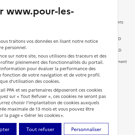
Changer de logement
Vivre dans un EHPAD
r www.pour-les-
Les questions à se poser
Les différents établissements
médicalisés
Vivre dans une résidence avec
services pour seniors
Préparer l'entrée en EHPAD
us traitons vos données en lisant notre notice
re personnel.
Vivre chez un proche
Aides financières en EHPAD
ce sur notre site, nous utilisons des traceurs et des
Vivre en accueil familial
Prévention, accompagnement
 profiter pleinement des fonctionnalités du portail.
et soins
d’information pour évaluer la performance des
Autres solutions de logement
 fonction de votre navigation et de votre profil.
Comprendre les prix en
ique d'utilisation des cookies.
EHPAD
tail PPA et ses partenaires déposeront ces cookies
Droits en EHPAD
iquez sur « Tout Refuser », ces cookies ne seront pas
ourrez choisir l’implantation de cookies auxquels
Fin de vie en EHPAD
urée maximale de 13 mois et vous pouvez être
 la page « Gérer les cookies ».
pter
Tout refuser
Personnaliser