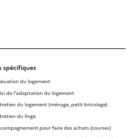
s spécifiques
ble
: disponible
: non disponible
aluation du logement
le
: disponible
: non disponible
ivi de l'adaptation du logement
: disponible
: non disponible
retien du logement (ménage, petit bricolage)
: disponible
: non disponible
retien du linge
e
: disponible
: non disponibl
compagnement pour faire des achats (courses)