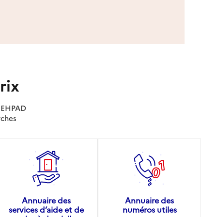
rix
es EHPAD
rches
Annuaire des
Annuaire des
services d’aide et de
numéros utiles