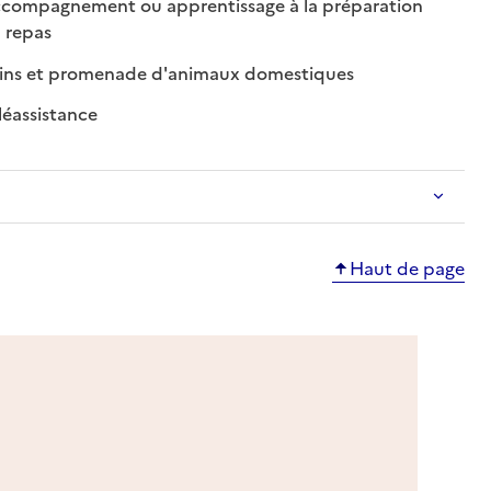
compagnement ou apprentissage à la préparation
: disponible
: non disponible
 repas
: disponible
: non disponible
ins et promenade d'animaux domestiques
: disponible
: non disponible
léassistance
Haut de page