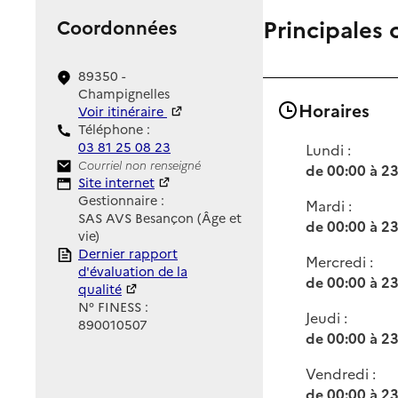
Principales 
Coordonnées
89350 -
Champignelles
Horaires
Voir itinéraire
Téléphone :
03 81 25 08 23
Lundi :
Contact
Courriel non renseigné
de 00:00 à 2
Site Internet
Site internet
Gestionnaire :
Mardi :
SAS AVS Besançon (Âge et
de 00:00 à 2
vie)
Rapport HAS
Dernier rapport
Mercredi :
d'évaluation de la
de 00:00 à 2
qualité
N° FINESS :
Jeudi :
890010507
de 00:00 à 2
Vendredi :
de 00:00 à 2