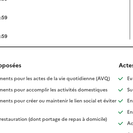
3:59
3:59
roposées
Acte
: disponible
: non disponi
ts pour les actes de la vie quotidienne (AVQ)
Ev
: disponible
: non disponib
ts pour accomplir les activités domestiques
Su
s pour créer ou maintenir le lien social et éviter
Ent
nible
isponible
Ent
: disponible
: non disponibl
restauration (dont portage de repas à domicile)
Ac