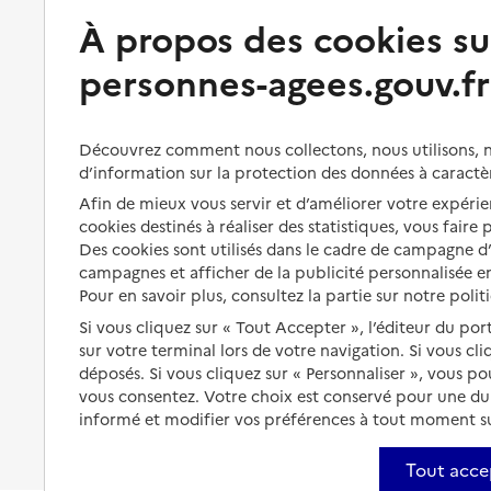
Préserver son autonomie
Vivre à domicile
À propos des cookies su
personnes-agees.gouv.fr
Perte d'autonomie : évaluation
Bénéficier d'aide à domicile
et droits
Bénéficier de soins à domicile
Aménager son logement et
Découvrez comment nous collectons, nous utilisons, no
s'équiper
Aides financières
d’information sur la protection des données à caractè
Préserver son autonomie et sa
Afin de mieux vous servir et d’améliorer votre expérien
Solutions d'accueil temporaire
santé
cookies destinés à réaliser des statistiques, vous faire
Partager son logement
Des cookies sont utilisés dans le cadre de campagne 
Organiser à l'avance sa propre
campagnes et afficher de la publicité personnalisée en
protection
Vivre à domicile avec une
Pour en savoir plus, consultez la partie sur notre polit
maladie ou un handicap
Les mesures de protection
Si vous cliquez sur « Tout Accepter », l’éditeur du por
Être hospitalisé
sur votre terminal lors de votre navigation. Si vous cl
Les obligations de la famille
déposés. Si vous cliquez sur « Personnaliser », vous p
Fin de vie à domicile
vous consentez. Votre choix est conservé pour une d
À qui s’adresser ?
informé et modifier vos préférences à tout moment sur
Les politiques du grand âge
Tout acce