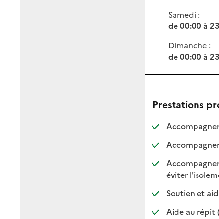
Samedi :
de 00:00 à 2
Dimanche :
de 00:00 à 2
Prestations p
Accompagnemen
Accompagnemen
Accompagnement
:
:
éviter l'isole
Soutien et aid
Aide au répit 