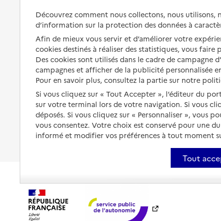
Aménager son logement et
s'équiper
Découvrez comment nous collectons, nous utilisons, no
Aides financières
d’information sur la protection des données à caractè
Préserver son autonomie et sa
Solutions d'accueil temporaire
Afin de mieux vous servir et d’améliorer votre expérien
santé
cookies destinés à réaliser des statistiques, vous faire
Partager son logement
Organiser à l'avance sa propre
Des cookies sont utilisés dans le cadre de campagne 
protection
campagnes et afficher de la publicité personnalisée en
Vivre à domicile avec une
maladie ou un handicap
Pour en savoir plus, consultez la partie sur notre polit
Les mesures de protection
Si vous cliquez sur « Tout Accepter », l’éditeur du por
Être hospitalisé
sur votre terminal lors de votre navigation. Si vous cl
Les obligations de la famille
déposés. Si vous cliquez sur « Personnaliser », vous p
Fin de vie à domicile
À qui s’adresser ?
vous consentez. Votre choix est conservé pour une d
informé et modifier vos préférences à tout moment sur
Les politiques du grand âge
Tout acce