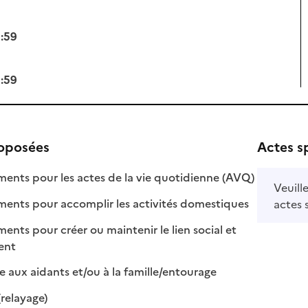
3:59
3:59
roposées
Actes s
: disponible
: non disponi
ts pour les actes de la vie quotidienne (AVQ)
Veuill
: disponible
: non disponib
ts pour accomplir les activités domestiques
actes 
s pour créer ou maintenir le lien social et
 disponible
 non disponible
ment
: disponible
: non disponible
e aux aidants et/ou à la famille/entourage
: disponible
: non disponible
(relayage)