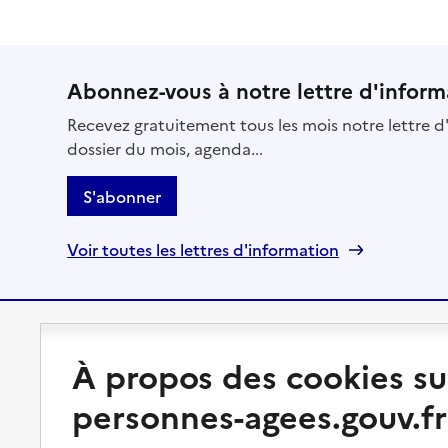
Abonnez-vous à notre lettre d'inform
Recevez gratuitement tous les mois notre lettre d'
dossier du mois, agenda...
S'abonner
Voir toutes les lettres d'information
Préserver son autonomie
Vivre à domicile
À propos des cookies su
personnes-agees.gouv.fr
Perte d'autonomie : évaluation
Bénéficier d'aide à domicile
et droits
Bénéficier de soins à domicile