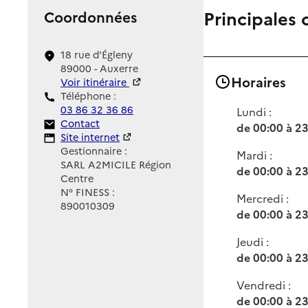
Principales 
Coordonnées
18 rue d'Égleny
89000 - Auxerre
Horaires
Voir itinéraire
Téléphone :
03 86 32 36 86
Lundi :
Contact
Contact
de 00:00 à 2
Site Internet
Site internet
Gestionnaire :
Mardi :
SARL A2MICILE Région
de 00:00 à 2
Centre
N° FINESS :
Mercredi :
890010309
de 00:00 à 2
Jeudi :
de 00:00 à 2
Vendredi :
de 00:00 à 2