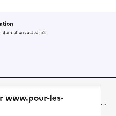
ation
information : actualités,
Changer de logement
Vivre dans un EHPAD
r www.pour-les-
Les questions à se poser
Les différents établissements
médicalisés
Vivre dans une résidence avec