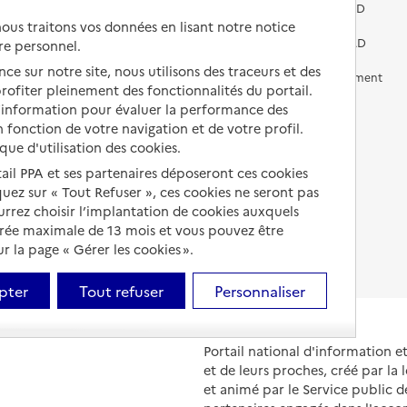
services pour seniors
Préparer l'entrée en EHPAD
us traitons vos données en lisant notre notice
Vivre chez un proche
Aides financières en EHPAD
re personnel.
ce sur notre site, nous utilisons des traceurs et des
Vivre en accueil familial
Prévention, accompagnement
 profiter pleinement des fonctionnalités du portail.
et soins
d’information pour évaluer la performance des
Autres solutions de logement
Comprendre les prix en
 fonction de votre navigation et de votre profil.
EHPAD
ique d'utilisation des cookies.
tail PPA et ses partenaires déposeront ces cookies
Droits en EHPAD
iquez sur « Tout Refuser », ces cookies ne seront pas
ourrez choisir l’implantation de cookies auxquels
Fin de vie en EHPAD
urée maximale de 13 mois et vous pouvez être
 la page « Gérer les cookies ».
pter
Tout refuser
Personnaliser
Portail national d'information 
et de leurs proches, créé par la l
et animé par le Service public 