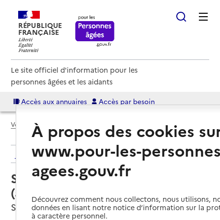
RÉPUBLIQUE
FRANÇAISE
Le site officiel d'information pour les
personnes âgées et les aidants
Accès aux annuaires
Accès par besoin
À propos des cookies su
Voir le fil d’Ariane
www.pour-les-personnes
Retour aux résultats de l'annuaire
agees.gouv.fr
Service autonomie à domicile
(aide) – Bien-Être services
Découvrez comment nous collectons, nous utilisons, no
Sainte-Marguerite, VOSGES
données en lisant notre notice d’information sur la pr
à caractère personnel.