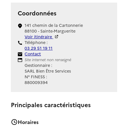
Coordonnées
141 chemin de la Cartonnerie
88100 - Sainte-Marguerite
Voir itinéraire
Téléphone :
03 29 51 19 11
Contact
Contact
Site Internet
Site internet non renseigné
Gestionnaire :
SARL Bien Être Services
N° FINESS :
880009394
Principales caractéristiques
Horaires