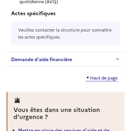
: disponible
: non disponible
quotidienne (AVQ)
Actes spécifiques
Veuillez contacter la structure pour connaître
les actes spécifiques.
Demande d'aide financière
Haut de page
Vous êtes dans une situation
d’urgence ?
Mettre en place des services d'aide et de