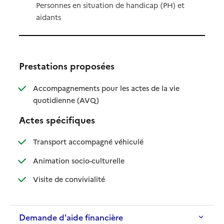
Personnes en situation de handicap (PH) et
aidants
Prestations proposées
Accompagnements pour les actes de la vie
: disponible
: non disponible
quotidienne (AVQ)
Actes spécifiques
: disponible
: non disponible
Transport accompagné véhiculé
: disponible
: non disponible
Animation socio-culturelle
: disponible
: non disponible
Visite de convivialité
Demande d'aide financière