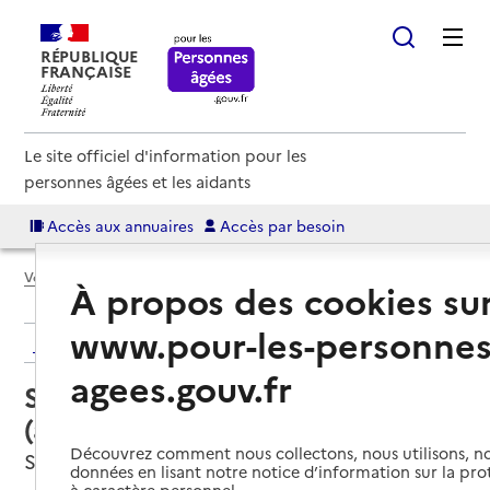
RÉPUBLIQUE
FRANÇAISE
Le site officiel d'information pour les
personnes âgées et les aidants
Accès aux annuaires
Accès par besoin
Voir le fil d’Ariane
À propos des cookies su
www.pour-les-personnes
Retour aux résultats de l'annuaire
agees.gouv.fr
Service autonomie à domicile
(aide) – ADMR
Découvrez comment nous collectons, nous utilisons, no
Saint-Amé, VOSGES
données en lisant notre notice d’information sur la pr