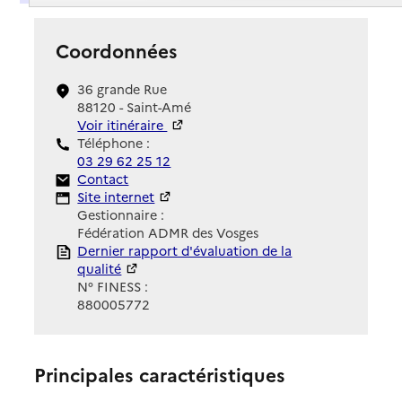
Coordonnées
36 grande Rue
88120 - Saint-Amé
Voir itinéraire
Téléphone :
03 29 62 25 12
Contact
Contact
Site Internet
Site internet
Gestionnaire :
Fédération ADMR des Vosges
Rapport HAS
Dernier rapport d'évaluation de la
qualité
N° FINESS :
880005772
Principales caractéristiques