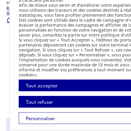
à caractère personnel.
Mis à jour le
23/07/2026
Afin de mieux vous servir et d’améliorer votre expérienc
Rechercher les établissements et services autour de Saint-
nous utilisons des traceurs et des cookies destinés à réal
Amé.
statistiques, vous faire profiter pleinement des fonction
Des cookies sont utilisés dans le cadre de campagne d
Signaler une erreur
évaluer la performance des campagnes et afficher de la
personnalisée en fonction de votre navigation et de vot
savoir plus, consultez la partie sur notre politique d'uti
Si vous cliquez sur « Tout Accepter », l’éditeur du porta
partenaires déposeront ces cookies sur votre terminal l
navigation. Si vous cliquez sur « Tout Refuser », ces co
déposés. Si vous cliquez sur « Personnaliser », vous pou
l’implantation de cookies auxquels vous consentez. Vot
conservé pour une durée maximale de 13 mois et vous
informé et modifier vos préférences à tout moment sur
cookies ».
Tout accepter
Tout refuser
Tout déplier
Personnaliser
Présentation