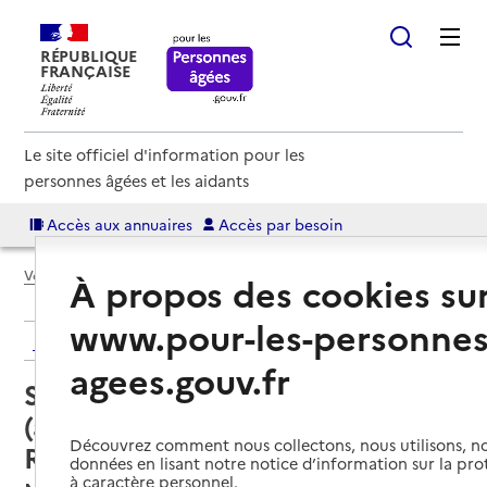
RÉPUBLIQUE
FRANÇAISE
Le site officiel d'information pour les
personnes âgées et les aidants
Accès aux annuaires
Accès par besoin
Voir le fil d’Ariane
À propos des cookies su
www.pour-les-personnes
Retour aux résultats de l'annuaire
agees.gouv.fr
Service autonomie à domicile
(aide) – ADMR Vallée du
Découvrez comment nous collectons, nous utilisons, no
Rabodeau
données en lisant notre notice d’information sur la pr
à caractère personnel.