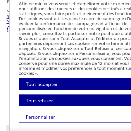
Moyenmoutier, VOSGES
Afin de mieux vous servir et d’améliorer votre expérienc
nous utilisons des traceurs et des cookies destinés à réal
Mis à jour le
23/07/2026
statistiques, vous faire profiter pleinement des fonction
Rechercher les établissements et services autour de
Des cookies sont utilisés dans le cadre de campagne d
Moyenmoutier.
évaluer la performance des campagnes et afficher de la
personnalisée en fonction de votre navigation et de vot
Signaler une erreur
savoir plus, consultez la partie sur notre politique d'uti
Si vous cliquez sur « Tout Accepter », l’éditeur du porta
partenaires déposeront ces cookies sur votre terminal l
navigation. Si vous cliquez sur « Tout Refuser », ces co
déposés. Si vous cliquez sur « Personnaliser », vous pou
l’implantation de cookies auxquels vous consentez. Vot
conservé pour une durée maximale de 13 mois et vous
informé et modifier vos préférences à tout moment sur
cookies ».
Tout accepter
Tout refuser
Tout déplier
Personnaliser