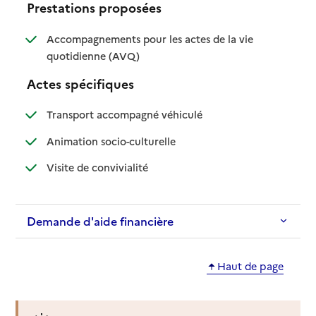
Prestations proposées
Accompagnements pour les actes de la vie
: disponible
: non disponible
quotidienne (AVQ)
Actes spécifiques
: disponible
: non disponible
Transport accompagné véhiculé
: disponible
: non disponible
Animation socio-culturelle
: disponible
: non disponible
Visite de convivialité
Demande d'aide financière
Haut de page