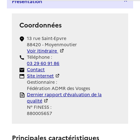
Présentation
Coordonnées
13 rue Saint-Epvre
88420 - Moyenmoutier
Voir itinéraire
Téléphone :
03 29 60 91 86
Contact
Contact
Site Internet
Site internet
Gestionnaire :
Fédération ADMR des Vosges
Rapport HAS
Dernier rapport d'évaluation de la
qualité
N° FINESS :
880005657
Principales caractéristiques