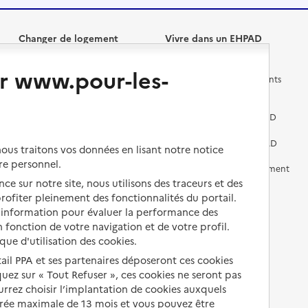
Changer de logement
Vivre dans un EHPAD
r www.pour-les-
Les questions à se poser
Les différents établissements
médicalisés
Vivre dans une résidence avec
services pour seniors
Préparer l'entrée en EHPAD
Vivre chez un proche
Aides financières en EHPAD
us traitons vos données en lisant notre notice
re personnel.
Vivre en accueil familial
Prévention, accompagnement
et soins
ce sur notre site, nous utilisons des traceurs et des
Autres solutions de logement
 profiter pleinement des fonctionnalités du portail.
Comprendre les prix en
d’information pour évaluer la performance des
EHPAD
 fonction de votre navigation et de votre profil.
ique d'utilisation des cookies.
Droits en EHPAD
tail PPA et ses partenaires déposeront ces cookies
Fin de vie en EHPAD
iquez sur « Tout Refuser », ces cookies ne seront pas
ourrez choisir l’implantation de cookies auxquels
urée maximale de 13 mois et vous pouvez être