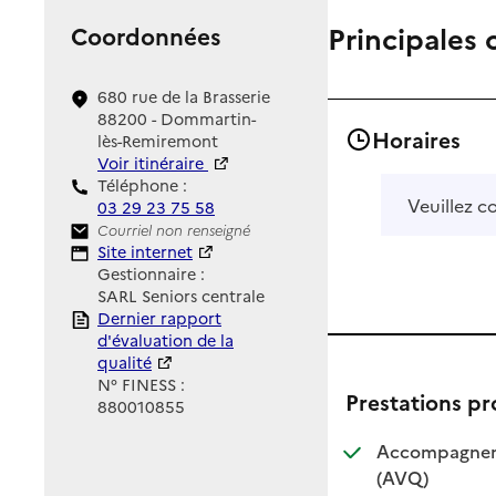
Principales 
Coordonnées
680 rue de la Brasserie
88200 - Dommartin-
Horaires
lès-Remiremont
Voir itinéraire
Téléphone :
Veuillez c
03 29 23 75 58
Contact
Courriel non renseigné
Site Internet
Site internet
Gestionnaire :
SARL Seniors centrale
Rapport HAS
Dernier rapport
d'évaluation de la
qualité
N° FINESS :
Prestations p
880010855
Accompagnemen
: disponible
: non dispo
(AVQ)