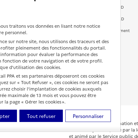
Vivre dans une résidence avec
services pour seniors
Préparer l'entrée en EHPAD
Vivre chez un proche
Aides financières en EHPAD
us traitons vos données en lisant notre notice
Vivre en accueil familial
Prévention, accompagnement
re personnel.
et soins
ce sur notre site, nous utilisons des traceurs et des
Autres solutions de logement
 profiter pleinement des fonctionnalités du portail.
Comprendre les prix en
EHPAD
d’information pour évaluer la performance des
 fonction de votre navigation et de votre profil.
Droits en EHPAD
ique d'utilisation des cookies.
tail PPA et ses partenaires déposeront ces cookies
Fin de vie en EHPAD
iquez sur « Tout Refuser », ces cookies ne seront pas
ourrez choisir l’implantation de cookies auxquels
urée maximale de 13 mois et vous pouvez être
 la page « Gérer les cookies ».
pter
Tout refuser
Personnaliser
Portail national d'information 
et de leurs proches, créé par la l
et animé par le Service public 