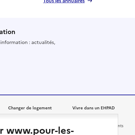
Tous les annuaires
ation
information : actualités,
Changer de logement
Vivre dans un EHPAD
Les questions à se poser
Les différents établissements
r www.pour-les-
médicalisés