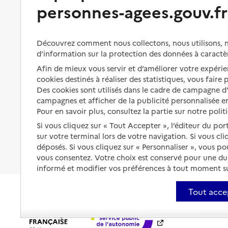
Bénéficier de soins à domicile
personnes-agees.gouv.fr
Aménager son logement et
s'équiper
Aides financières
Préserver son autonomie et sa
Solutions d'accueil temporaire
Découvrez comment nous collectons, nous utilisons, no
santé
d’information sur la protection des données à caractè
Partager son logement
Afin de mieux vous servir et d’améliorer votre expérien
Organiser à l'avance sa propre
protection
cookies destinés à réaliser des statistiques, vous faire
Vivre à domicile avec une
maladie ou un handicap
Des cookies sont utilisés dans le cadre de campagne 
Les mesures de protection
campagnes et afficher de la publicité personnalisée en
Être hospitalisé
Pour en savoir plus, consultez la partie sur notre polit
Les obligations de la famille
Si vous cliquez sur « Tout Accepter », l’éditeur du por
Fin de vie à domicile
À qui s’adresser ?
sur votre terminal lors de votre navigation. Si vous cl
déposés. Si vous cliquez sur « Personnaliser », vous p
Les politiques du grand âge
vous consentez. Votre choix est conservé pour une d
informé et modifier vos préférences à tout moment sur
Tout acce